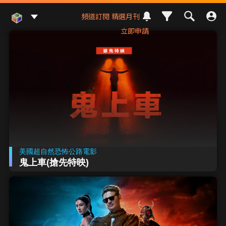
Mod Web
頻道訂閱
精選月刊
立即申請
美國超自然恐怖公路電影
鬼上車(搶先特映)