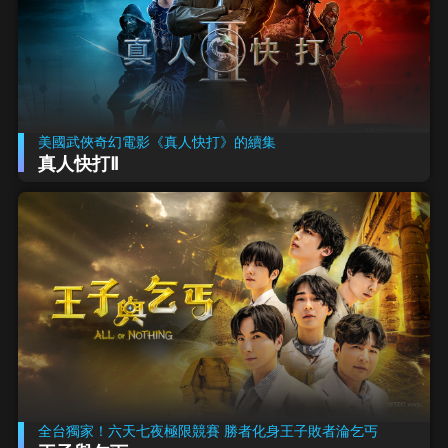
美國武俠奇幻電影《真人快打》的續集
真人快打Ⅱ
全台獨家！六天七夜極限競賽 勝者化身王子敗者淪乞丐