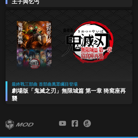
王子與乞丐
最終戰三部曲 首部曲萬眾矚目登場
劇場版「鬼滅之刃」無限城篇 第一章 猗窩座再
襲