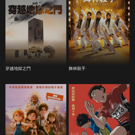
穿越地獄之門
舞林殺手