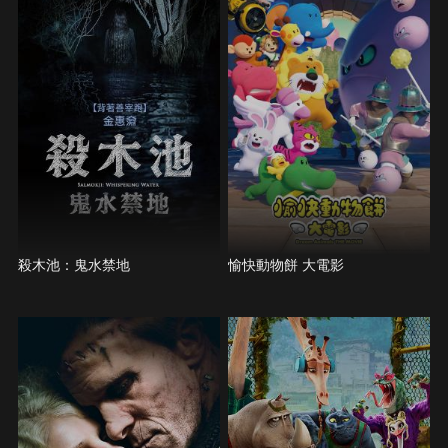
殺木池：鬼水禁地
愉快動物餅 大電影