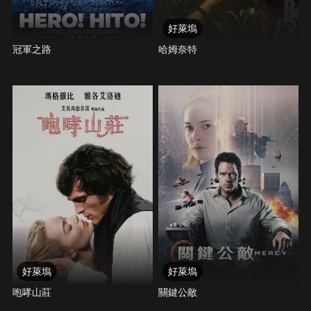
好萊塢
冠軍之路
哈姆奈特
好萊塢
好萊塢
咆哮山莊
關鍵公敵