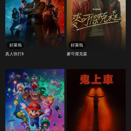
好萊塢
好萊塢
真人快打Ⅱ
麥可傑克森