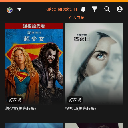
Mod Web
頻道訂閱
精選月刊
立即申請
好萊塢
好萊塢
超少女(搶先特映)
揭密日(搶先特映)