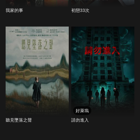
我家的事
初戀33次
好萊塢
聽見墜落之聲
請勿進入