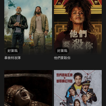
好萊塢
好萊塢
暴衝特攻隊
他們要殺你