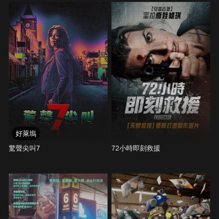
好萊塢
驚聲尖叫7
72小時即刻救援