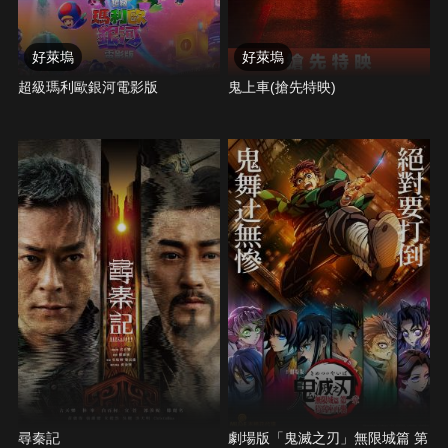
好萊塢
好萊塢
超級瑪利歐銀河電影版
鬼上車(搶先特映)
尋秦記
劇場版「鬼滅之刃」無限城篇 第