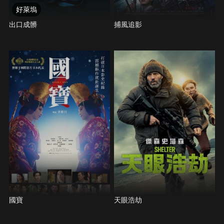
好萊塢
出口成髒
捕風追影
國寶
天眼浩劫