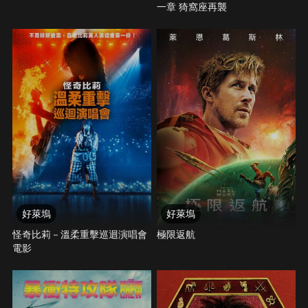
一章 猗窩座再襲
好萊塢
好萊塢
怪奇比莉－溫柔重擊巡迴演唱會
極限返航
電影