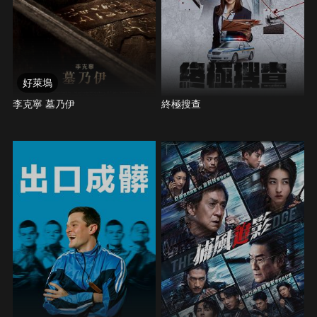
好萊塢
李克寧 墓乃伊
終極搜查