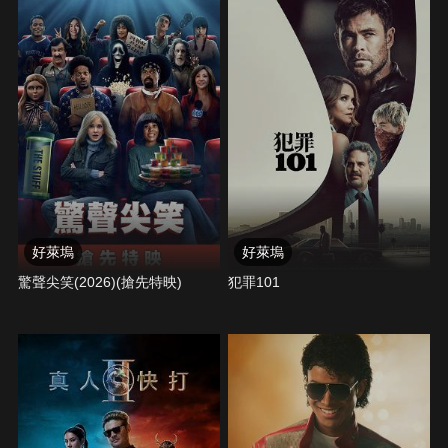
好萊塢
好萊塢
驚聲尖笑(2026)(搶先特映)
犯罪101