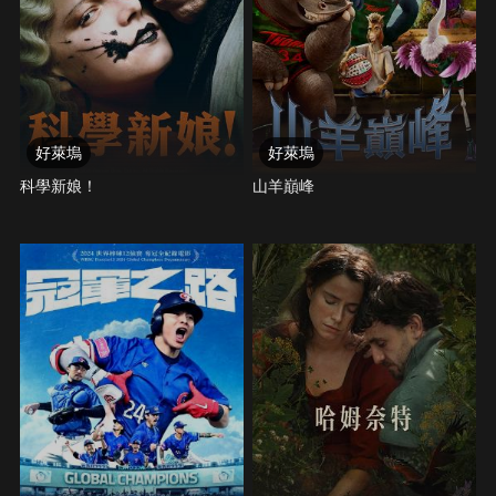
好萊塢
好萊塢
科學新娘！
山羊巔峰