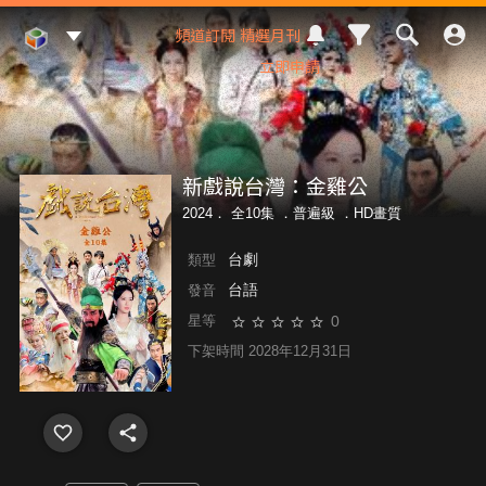
Mod Web
頻道訂閱
精選月刊
立即申請
新戲說台灣：金雞公
2024． 全10集 ．
普遍級
．HD畫質
台劇
類型
台語
發音
0
星等
下架時間 2028年12月31日