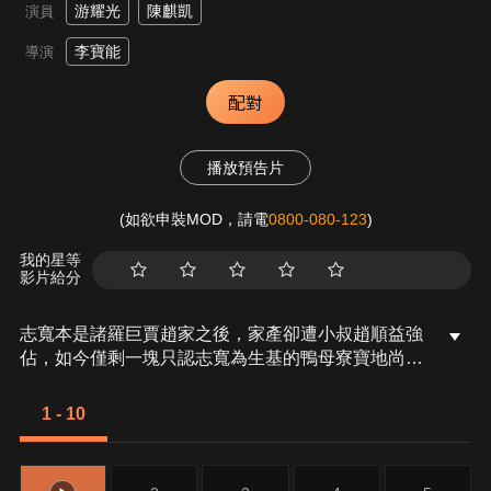
游耀光
陳麒凱
演員
李寶能
導演
配對
播放預告片
(如欲申裝MOD，請電
0800-080-123
)
我的星等
影片給分
志寬本是諸羅巨賈趙家之後，家產卻遭小叔趙順益強
佔，如今僅剩一塊只認志寬為生基的鴨母寮寶地尚未
完全落入叔嬸之手。順益想方設法想用風水改運，特
地請來春禾戲團變換生基，志寬試圖從中破壞卻與團
1 - 10
主羅俊英結怨，不料卻在一次找尋瘋癲阿嬤過程中，
意外撞斷地方上壓制鬼怪的虎字碑，一霎引出一隻金
雞巨妖。