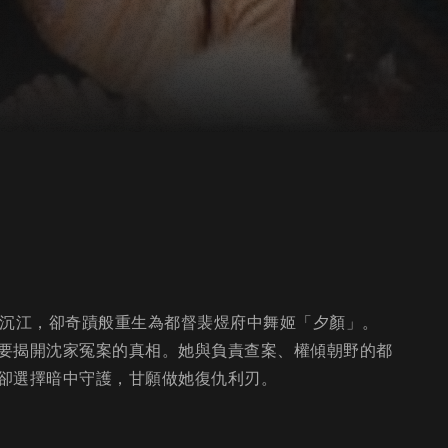
門沉江，卻奇蹟般重生為都督裴煜府中舞姬「夕顏」。
要揭開沈家冤案的真相。她與負責查案、權傾朝野的都
卻選擇暗中守護，甘願做她復仇利刃。