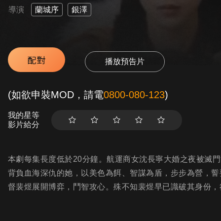
導演
蘭城序
銀澤
配對
播放預告片
(如欲申裝MOD，請電
0800-080-123
)
我的星等
影片給分
本劇每集長度低於20分鐘。航運商女沈長寧大婚之夜被滅
背負血海深仇的她，以美色為餌、智謀為盾，步步為營，誓
督裴煜展開博弈，鬥智攻心。殊不知裴煜早已識破其身份，