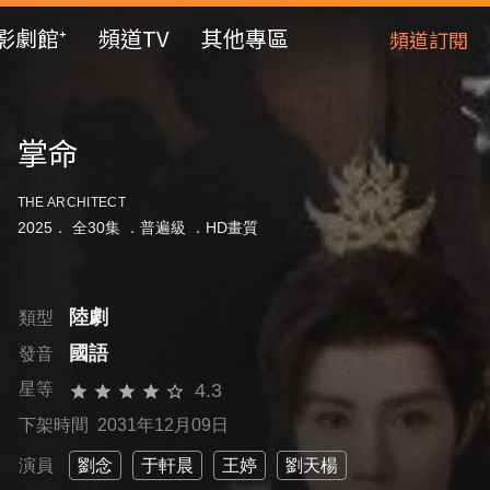
影劇館⁺
頻道TV
其他專區
頻道訂閱
掌命
THE ARCHITECT
2025． 全30集 ．
普遍級
．HD畫質
陸劇
類型
國語
發音
4.3
星等
下架時間 2031年12月09日
演員
劉念
于軒晨
王婷
劉天楊