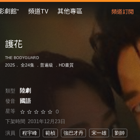
影劇館⁺
頻道TV
其他專區
頻道訂閱
護花
THE BODYGUARD
2025． 全24集 ．
普遍級
．HD畫質
陸劇
類型
國語
發音
0
星等
下架時間 2031年12月23日
演員
程宇峰
範楨
強巴才丹
宋一雄
劉帥