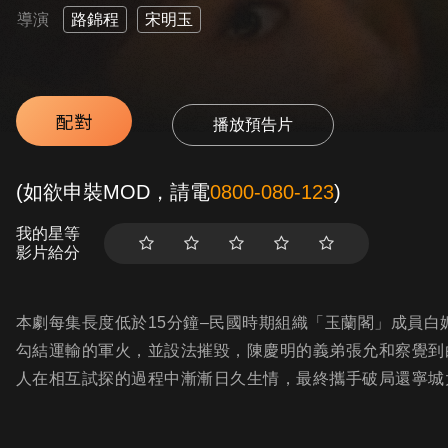
導演
路錦程
宋明玉
配對
播放預告片
(如欲申裝MOD，請電
0800-080-123
)
我的星等
影片給分
本劇每集長度低於15分鐘–民國時期組織「玉蘭閣」成員
勾結運輸的軍火，並設法摧毀，陳慶明的義弟張允和察覺到
人在相互試探的過程中漸漸日久生情，最終攜手破局還寧城