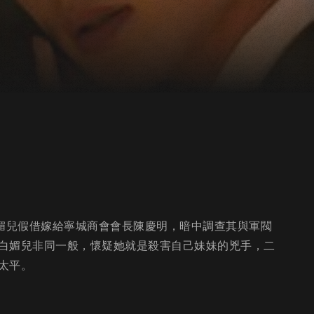
白媚兒假借嫁給寧城商會會長陳慶明，暗中調查其與軍閥
白媚兒非同一般，懷疑她就是殺害自己妹妹的兇手，二
太平。