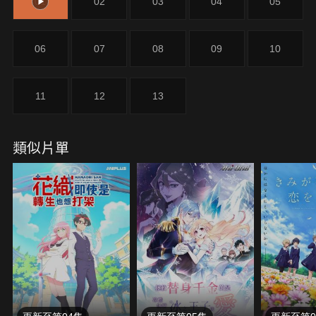
01
02
03
04
05
婚，便突然向他遇見的殺害目標，手法高超的婚姻騙
子──城崎芽衣求婚……！？於是，殺手與婚姻騙子
這對奇妙搭檔的相親任務便揭開了序幕。
06
07
08
09
10
11
12
13
類似片單