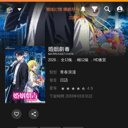
Mod Web
頻道訂閱
精選月刊
立即申請
婚姻劇毒
MARRIAGETOXIN
2026． 全13集 ．
輔12級
．HD畫質
青春浪漫
類型
日語
發音
4.9
星等
下架時間 2033年03月31日