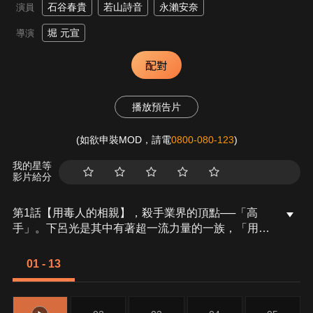
石谷春貴
若山詩音
永瀨安奈
演員
堀 元宣
導演
配對
播放預告片
(如欲申裝MOD，請電
0800-080-123
)
我的星等
影片給分
第1話【用毒人的相親】，殺手業界的頂點──「高
手」。下呂光是其中有著超一流力量的一族，「用毒
人」下呂家的下任當家。他投身於黑社會工作，對於
過著與女性毫無接觸的生活，婚姻對他來說是完全無
01 - 13
緣的事物。然而，他身為現任當家的祖母為了不讓
「用毒人」的血脈斷絕，便告知光的妹妹明，要求她
生下繼承人。下呂光為了保護妹妹而下定決心要結