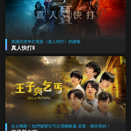
美國武俠奇幻電影《真人快打》的續集
真人快打Ⅱ
全台獨家！他們慘變乞丐沙漠睡帳篷 哀號：都你害的！