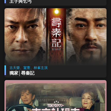
王子與乞丐
古天樂、宣萱、林峯主演
獨家│尋秦記