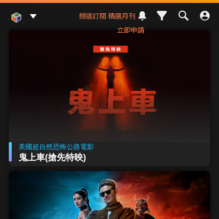
Mod Web
頻道訂閱
精選月刊
立即申請
美國超自然恐怖公路電影
鬼上車(搶先特映)