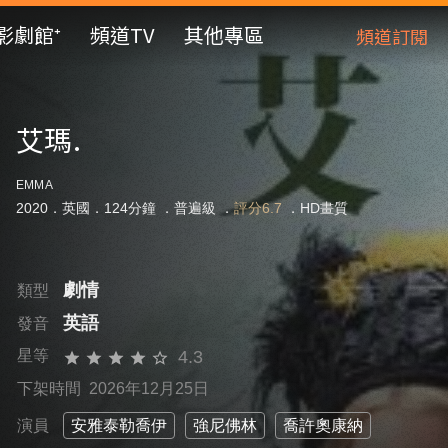
影劇館⁺
頻道TV
其他專區
頻道訂閱
艾瑪.
EMMA
2020．英國．124分鐘 ．
普遍級
．
評分6.7
．HD畫質
劇情
類型
英語
發音
4.3
星等
下架時間 2026年12月25日
演員
安雅泰勒喬伊
強尼佛林
喬許奧康納