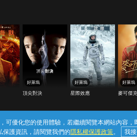
好萊塢
好萊塢
好萊塢
頂尖對決
星際效應
麥可傑
客服與支援
服務條款
隱私權保護
內容，可優化您的使用體驗，若繼續閱覽本網站內容，即表
私保護資訊，請閱覽我們的
隱私權保護政策
。
華電信股份有限公司個人家庭分公司 (統一編號：96979949) © 20
本片多螢不提供4K畫質如欲觀賞4K影片請至機上盒購買觀看