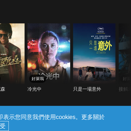
好萊塢
好萊
克森
冷光中
只是一場意外
接觸
示您同意我們使用cookies。更多關於
26