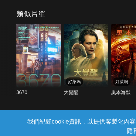
類似片單
好萊塢
好萊塢
3670
大覺醒
奧本海默
我們紀錄cookie資訊，以提供客製化
隱
中