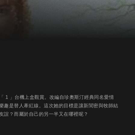
 1 」台機上盒觀賞。改編自珍奧斯汀經典同名愛情
樂趣是替人牽紅線。這次她的目標是讓新閨密與牧師結
友誼？而屬於自己的另一半又在哪裡呢？