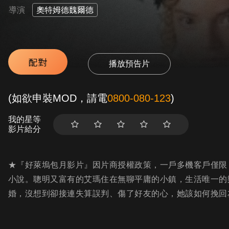
導演
奧特姆德魏爾德
配對
播放預告片
(如欲申裝MOD，請電
0800-080-123
)
我的星等
影片給分
★『好萊塢包月影片』因片商授權政策，一戶多機客戶僅限「
小說。聰明又富有的艾瑪住在無聊平庸的小鎮，生活唯一的
婚，沒想到卻接連失算誤判、傷了好友的心，她該如何挽回