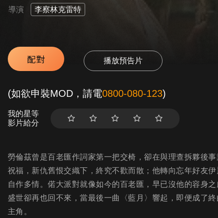
導演
李察林克雷特
配對
播放預告片
(如欲申裝MOD，請電
0800-080-123
)
我的星等
影片給分
勞倫茲曾是百老匯作詞家第一把交椅，卻在與理查拆夥後事
祝福，新仇舊恨交織下，終究不歡而散；他轉向忘年好友伊
自作多情。偌大派對就像如今的百老匯，早已沒他的容身之
盛世卻再也回不來，當最後一曲〈藍月〉響起，即便成了終
主角。