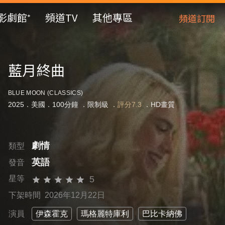
影劇館⁺
頻道TV
其他專區
頻道訂閱
藍月終曲
BLUE MOON (CLASSICS)
2025．美國．100分鐘 ．
限制級
．
評分7.3
．HD畫質
劇情
類型
英語
發音
5
星等
下架時間 2026年12月22日
演員
伊森霍克
瑪格麗特庫利
巴比卡納佛