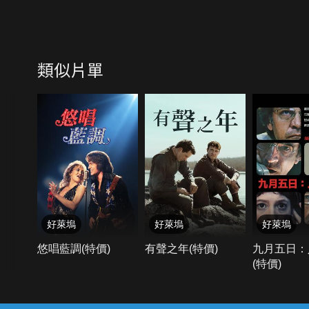
類似片單
好萊塢
好萊塢
好萊塢
悠唱藍調(特價)
有聲之年(特價)
九月五日：
(特價)