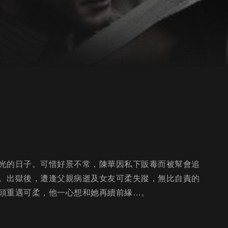
光的日子。可惜好景不常，陳華因私下販毒而被幫會追
。出獄後，遭逢父親病逝及女友可柔失蹤，無比自責的
頭重遇可柔，他一心想和她再續前緣…。