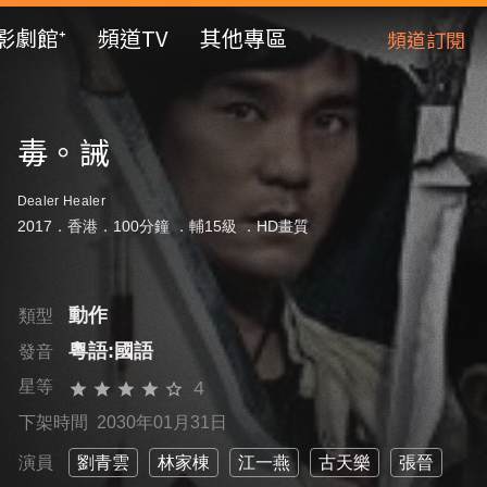
影劇館⁺
頻道TV
其他專區
頻道訂閱
毒。誡
Dealer Healer
2017．香港．100分鐘 ．
輔15級
．HD畫質
動作
類型
粵語:國語
發音
4
星等
下架時間 2030年01月31日
演員
劉青雲
林家棟
江一燕
古天樂
張晉