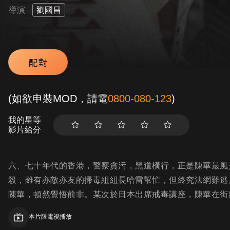
導演
劉國昌
配對
(如欲申裝MOD，請電
0800-080-123
)
我的星等
影片給分
六、七十年代的香港，警察貪污，黑道橫行，正是陳華最風
殺，雖有亦敵亦友的掃毒組組長哈雷幫忙，但終究法網難逃
陳華，頓然覺悟前非。某次於日本出席戒毒講座，陳華在街
本片限電視播放