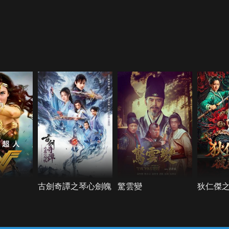
古劍奇譚之琴心劍魄
驚雲變
狄仁傑