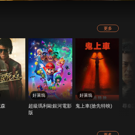
更多
好萊塢
好萊塢
克森
超級瑪利歐銀河電影
鬼上車(搶先特映)
尋秦
版
更多