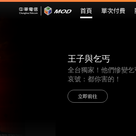
Mod Web
首頁
單次付費
王子與乞丐
全台獨家！他們慘變乞丐沙漠睡帳
哀號：都你害的！
立即前往