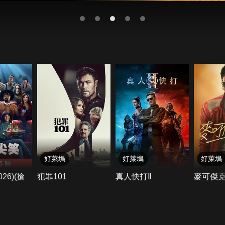
好萊塢
好萊塢
好萊塢
26)(搶
犯罪101
真人快打Ⅱ
麥可傑