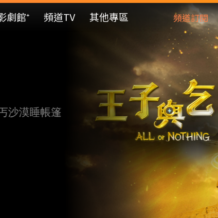
影劇館⁺
頻道TV
其他專區
頻道訂閱
篷