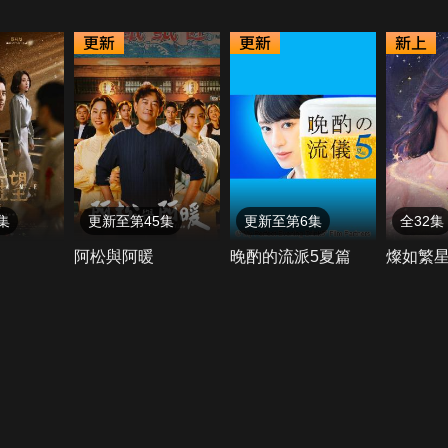
集
更新至第45集
更新至第6集
全32集
阿松與阿暖
晚酌的流派5夏篇
燦如繁