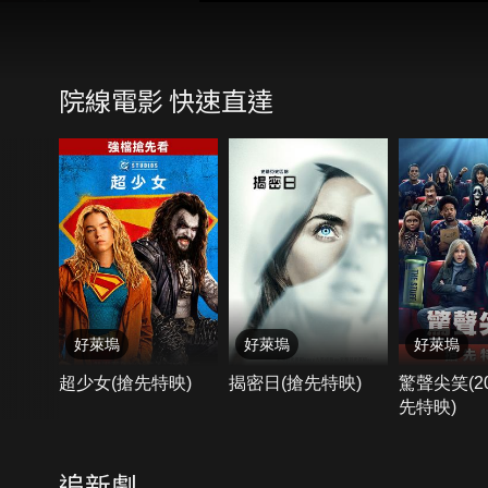
院線電影 快速直達
好萊塢
好萊塢
好萊塢
超少女(搶先特映)
揭密日(搶先特映)
驚聲尖笑(20
先特映)
追新劇