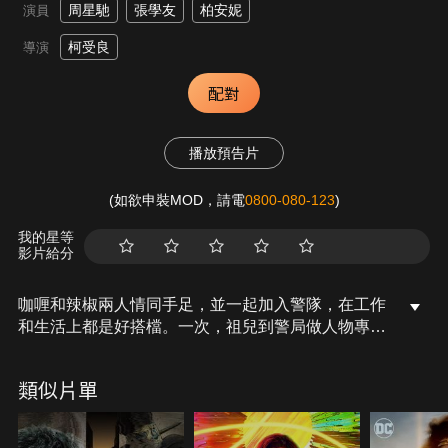
周星馳
張學友
柏安妮
演員
柯受良
導演
配對
播放預告片
(如欲申裝MOD，請電
0800-080-123
)
我的星等
影片給分
咖喱和辣椒兩人情同手足，並一起加入警隊，在工作
和生活上都是好搭檔。一次，祖兒到警局做人物專
訪，兩人同時對祖兒一見鍾情，並相繼展開攻勢。祖
兒喜歡成熟穩重的咖喱，因此兩兄弟心存芥蒂。期
類似片單
後，兩人無意中調查出軍火走私的線索，但因錯誤評
估風險，導致好友死於非命，他們心感沮喪，矢志要
將匪徒一網打盡。