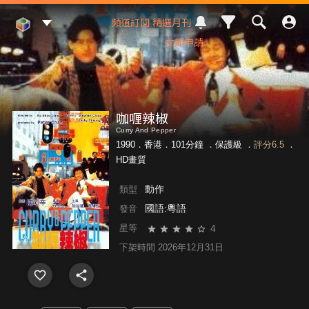
Mod Web
頻道訂閱
精選月刊
立即申請
咖喱辣椒
Curry And Pepper
1990．香港．101分鐘 ．
保護級
．
評分6.5
．
HD畫質
動作
類型
國語:粵語
發音
4
星等
下架時間 2026年12月31日