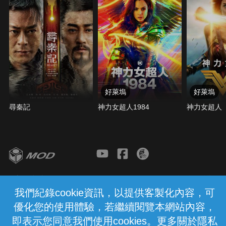
好萊塢
好萊塢
尋秦記
神力女超人1984
神力女超人
客服與支援
服務條款
隱私權保護
我們紀錄cookie資訊，以提供客製化內容，可
優化您的使用體驗，若繼續閱覽本網站內容，
中華電信股份有限公司個人家庭分公司
(統一編號：96979949) © 2026
即表示您同意我們使用cookies。更多關於隱私