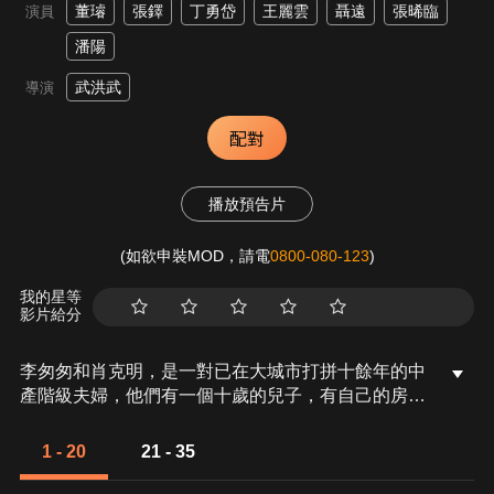
董璿
張鐸
丁勇岱
王麗雲
聶遠
張晞臨
演員
潘陽
武洪武
導演
配對
播放預告片
(如欲申裝MOD，請電
0800-080-123
)
我的星等
影片給分
李匆匆和肖克明，是一對已在大城市打拼十餘年的中
產階級夫婦，他們有一個十歲的兒子，有自己的房
子，工作體面，收入穩定，原本以為已經算是在大城
市紮下了根。誰知，一場突如其來的變故，一場失敗
1 - 20
21 - 35
的投資，讓他們意識到，原來自己所擁有的一切，都
可能瞬間化為烏有。故事中的另一對小夫妻程心和沈