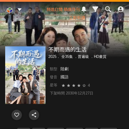
Mod Web
頻道訂閱
精選月刊
立即申請
不期而遇的生活
2025． 全35集 ．
普遍級
．HD畫質
陸劇
類型
國語
發音
4
星等
下架時間 2030年12月27日