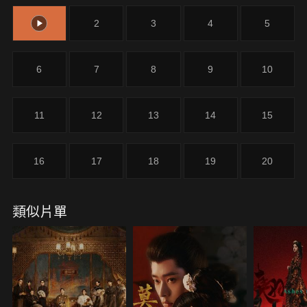
晶新婚燕爾，工作和婚姻中都還是新手。程心是才剛
1
2
3
4
5
嶄露頭角的年輕設計師，沈晶是畢業不久的職場小
白，他們就好像十年前的李匆匆和肖克明，一切才剛
起步，相信只要自己努力工作、錢和房子都會有的。
6
7
8
9
10
這樣的兩個人，陰差陽錯地住進了同一間房子裡，在
鍋碗瓢盆中碰撞，在雞毛蒜皮中摩擦。愛情的得失，
工作的成敗，家庭的悲喜，生活的冷暖，一應俱全。
11
12
13
14
15
總是不斷做出選擇，卻始終在尋找那個最優解。
16
17
18
19
20
類似片單