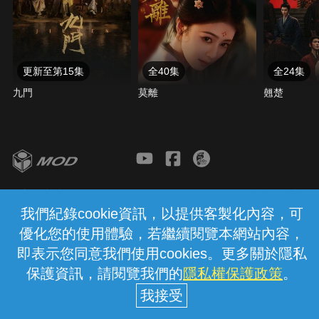
更新至第15集
全40集
全24集
九門
莫離
翹楚
客服與支援
服務條款
隱私權保護
我們紀錄cookie資訊，以提供客製化內容，可
優化您的使用體驗，若繼續閱覽本網站內容，
中華電信股份有限公司個人家庭分公司
(統一編號：96979949) © 2026
即表示您同意我們使用cookies。更多關於隱私
保護資訊，請閱覽我們的
隱私權保護政策
。