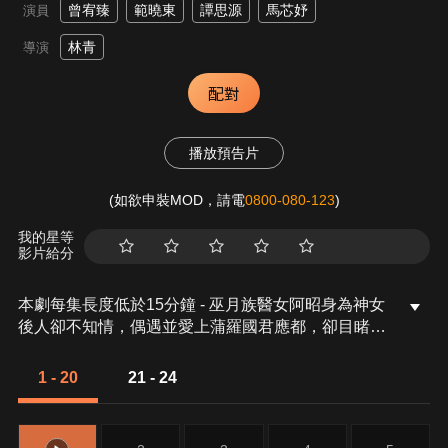
曾宥臻
範曉東
譚思源
馬芯妤
演員
林青
導演
配對
播放預告片
(如欲申裝MOD，請電
0800-080-123
)
我的星等
影片給分
本劇每集長度低於15分鐘 - 巫月族醫女阿昭身為神女
後人卻不知情，偶遇並愛上蒲羅國君應都，卻目睹他
屠戮族人與至親。可回溯時間的風舞手鐲讓兩人經歷
三世輪迴，阿昭最終查清所有真相，對抗天道對神女
1 - 20
21 - 24
的禁情枷鎖，成功破除宿命，與應都終成眷屬。