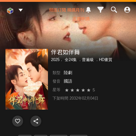
Mod Web
頻道訂閱
精選月刊
立即申請
伴君如伴舞
2025． 全24集 ．
普遍級
．HD畫質
陸劇
類型
國語
發音
5
星等
下架時間 2032年02月04日