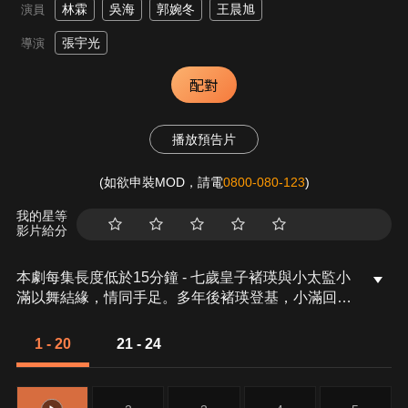
林霖
吳海
郭婉冬
王晨旭
演員
張宇光
導演
配對
播放預告片
(如欲申裝MOD，請電
0800-080-123
)
我的星等
影片給分
本劇每集長度低於15分鐘 - 七歲皇子褚瑛與小太監小
滿以舞結緣，情同手足。多年後褚瑛登基，小滿回宮
卻身世成謎，實為甄氏遺孤。兩人重燃情誼卻陷仇恨
權謀，歷經陰謀動亂與生死考驗。褚瑛力翻舊案、平
1 - 20
21 - 24
亂定局，終與小滿化解恩怨，月下共舞，成就一生一
人的深情傳奇。