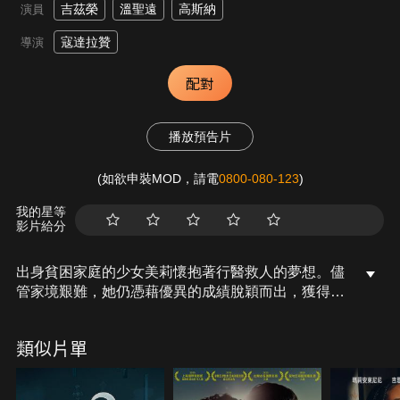
吉茲榮
溫聖遠
高斯納
演員
寇達拉贊
導演
配對
播放預告片
(如欲申裝MOD，請電
0800-080-123
)
我的星等
影片給分
出身貧困家庭的少女美莉懷抱著行醫救人的夢想。儘
管家境艱難，她仍憑藉優異的成績脫穎而出，獲得前
往新加坡頂尖醫學交流計畫的機會。正當夢想觸手可
及之際，一場肇事逃逸的車禍奪走了美莉的生命。她
類似片單
的靈魂在復仇與慈悲之間拉扯，徘徊在遇難地點。在
哀慟母親的祈禱儀式與高僧的指點下，美莉必須在
「向兇手報仇」與「繼續守護他人」之間做出抉擇。