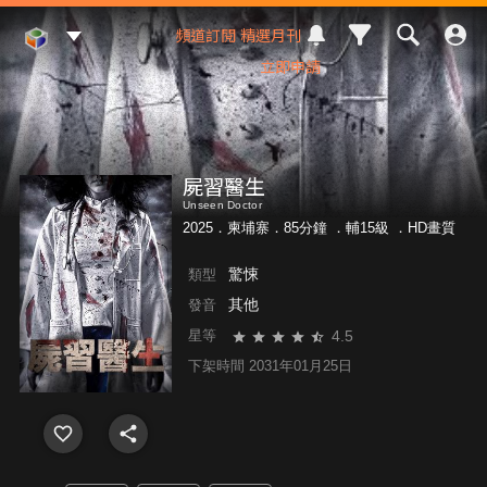
Mod Web
頻道訂閱
精選月刊
立即申請
屍習醫生
Unseen Doctor
2025．柬埔寨．85分鐘 ．
輔15級
．HD畫質
驚悚
類型
其他
發音
4.5
星等
下架時間 2031年01月25日