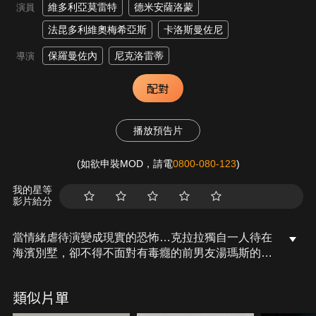
維多利亞莫雷特
德米安薩洛蒙
演員
法昆多利維奧梅希亞斯
卡洛斯曼佐尼
保羅曼佐內
尼克洛雷蒂
導演
配對
播放預告片
(如欲申裝MOD，請電
0800-080-123
)
我的星等
影片給分
當情緒虐待演變成現實的恐怖…克拉拉獨自一人待在
海濱別墅，卻不得不面對有毒癮的前男友湯瑪斯的突
然造訪。但一切並非表面看起來那麼簡單，他已化身
為夢魘，以女性的恐懼和情緒崩潰為食。更糟的是，
類似片單
他似乎擁有無敵的力量，每次克拉拉試圖殺死他，他
都會再次出現。