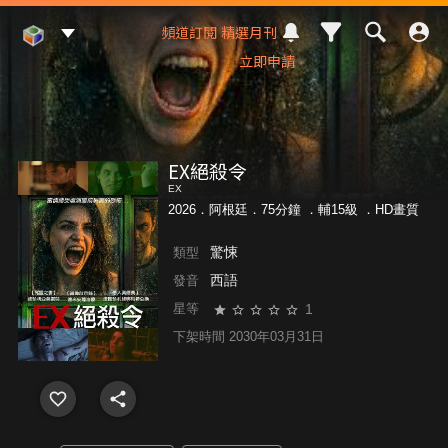
Mod Web
頻道訂閱
精選月刊
立即申請
EX絕殺令
EX
2026．阿根廷．75分鐘 ．
輔15級
．HD畫質
驚悚
類型
西語
發音
1
星等
下架時間 2030年03月31日