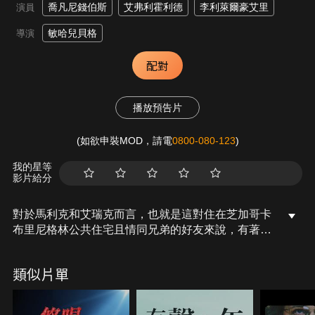
喬凡尼錢伯斯
艾弗利霍利德
李利萊爾豪艾里
演員
敏哈兒貝格
導演
配對
播放預告片
(如欲申裝MOD，請電
0800-080-123
)
我的星等
影片給分
對於馬利克和艾瑞克而言，也就是這對住在芝加哥卡
布里尼格林公共住宅且情同兄弟的好友來說，有著無
限可能的童年超越了他們所居住的社區。他們透過年
少和樂觀的想像力來看待周遭環境。事情發生在
類似片單
1992 年，這兩個無憂無慮的男孩充滿著潛力。無論
是在遊樂場上進行他們擅長的跳躍比賽、說著令人捧
腹的幼稚笑話，或是逃避枯燥的學校，他們都毫無顧