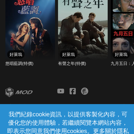
忌地探索他們的世界。在家裡，馬利克的母親朵洛芮
斯努力為她的孩子們提供充滿愛的奠基，好讓他們能
成長茁壯、不讓外界的障礙阻礙他們的夢想。但當一
場悲劇震撼他們的社區時，這兩個男孩的友誼受到了
考驗，儘管他們的家人們努力讓他們面對外面的世
界；他們知道自己的生命是重要的、他們的抱負是行
得通的，而家永遠會在他們所愛的人身邊。
好萊塢
好萊塢
好萊塢
悠唱藍調(特價)
有聲之年(特價)
九月五日：人
客服與支援
服務條款
隱私權保護
我們紀錄cookie資訊，以提供客製化內容，可
優化您的使用體驗，若繼續閱覽本網站內容，
中華電信股份有限公司個人家庭分公司
(統一編號：96979949) © 2026
即表示您同意我們使用cookies。更多關於隱私