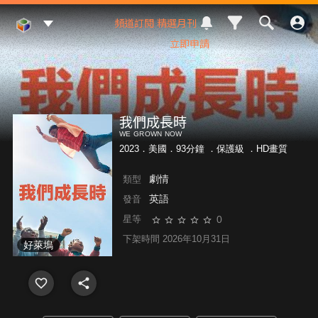
Mod Web
頻道訂閱
精選月刊
立即申請
我們成長時
WE GROWN NOW
2023．美國．93分鐘 ．
保護級
．HD畫質
劇情
類型
英語
發音
0
星等
下架時間 2026年10月31日
好萊塢