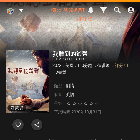
Mod Web
頻道訂閱
精選月刊
立即申請
我聽到的鈴聲
I HEARD THE BELLS
2022．美國．110分鐘 ．
保護級
．
評分7.1
．
HD畫質
劇情
類型
英語
發音
0
星等
好萊塢
下架時間 2026年10月31日