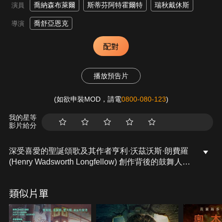
喬納森布萊爾
斯蒂芬阿特霍爾特
瑞秋戴休斯
演員
喬舒亞恩克
導演
配對
播放預告片
(如欲申裝MOD，請電
0800-080-123
)
我的星等
影片給分
深受喜愛的聖誕頌歌及其作者亨利·沃茲沃斯·朗費羅
(Henry Wadsworth Longfellow) 創作背後的鼓舞人心
的故事。
類似片單