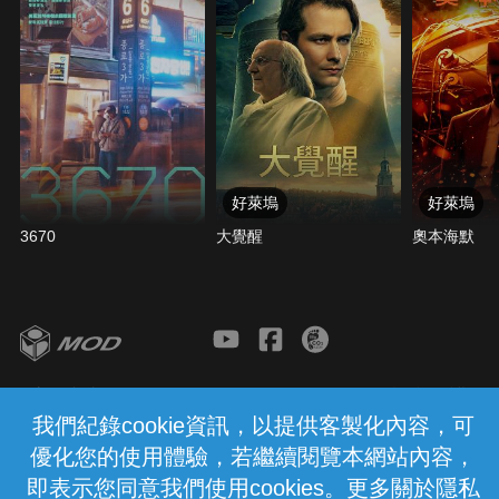
好萊塢
好萊塢
3670
大覺醒
奧本海默
客服與支援
服務條款
隱私權保護
我們紀錄cookie資訊，以提供客製化內容，可
優化您的使用體驗，若繼續閱覽本網站內容，
中華電信股份有限公司個人家庭分公司
(統一編號：96979949) © 2026
即表示您同意我們使用cookies。更多關於隱私