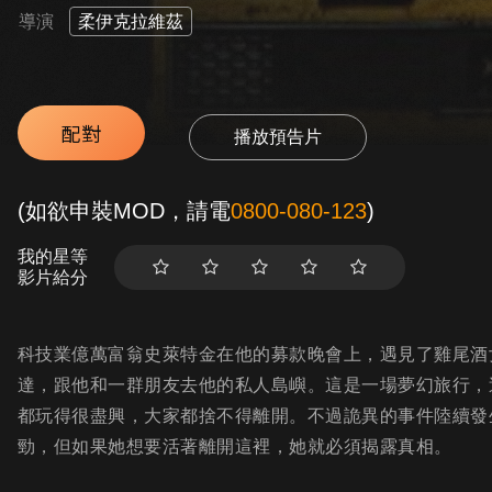
導演
柔伊克拉維茲
配對
播放預告片
(如欲申裝MOD，請電
0800-080-123
)
我的星等
影片給分
科技業億萬富翁史萊特金在他的募款晚會上，遇見了雞尾酒
達，跟他和一群朋友去他的私人島嶼。這是一場夢幻旅行，
都玩得很盡興，大家都捨不得離開。不過詭異的事件陸續發
勁，但如果她想要活著離開這裡，她就必須揭露真相。