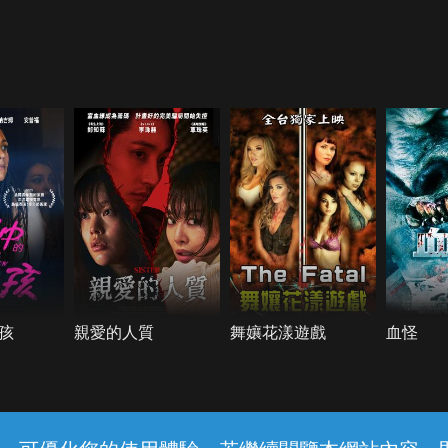
孩
親愛的人質
舞孃花漾遊戲
血怪
客服與支援
服務條款
隱私權保護