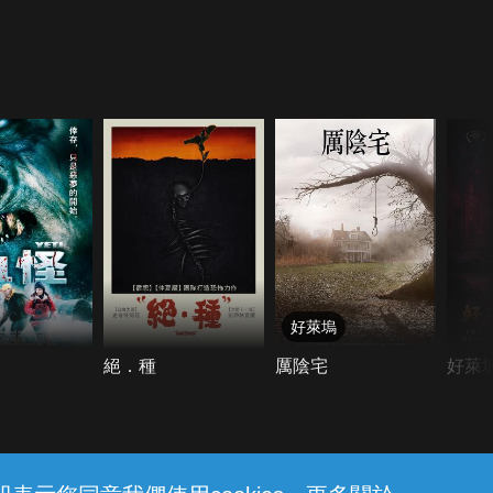
好萊塢
絕．種
厲陰宅
好萊