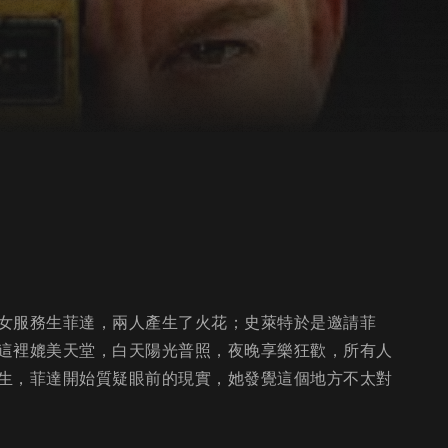
女服務生菲達，兩人產生了火花；史萊特於是邀請菲
這裡媲美天堂，白天陽光普照，夜晚享樂狂歡，所有人
生，菲達開始質疑眼前的現實，她發覺這個地方不太對