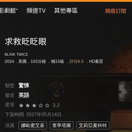
影劇館⁺
頻道TV
其他專區
頻道訂閱
求救眨眨眼
BLINK TWICE
2024．美國．102分鐘 ．
輔15級
．
評分6.5
．HD畫質
驚悚
類型
英語
發音
3.2
星等
下架時間 2027年05月14日
演員
娜歐蜜艾基
查寧塔圖
艾莉亞夏科特