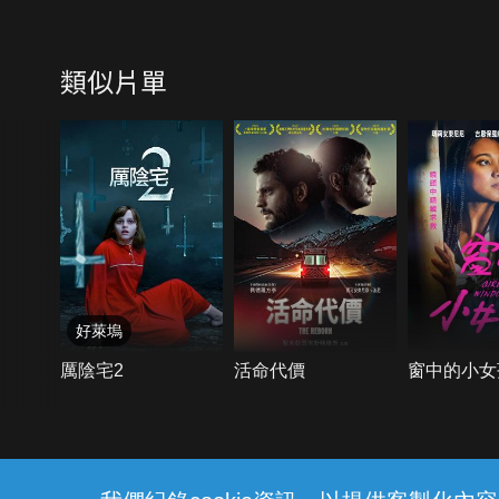
類似片單
好萊塢
厲陰宅2
活命代價
窗中的小女