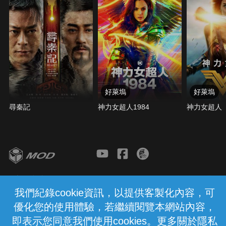
好萊塢
好萊塢
尋秦記
神力女超人1984
神力女超人
客服與支援
服務條款
隱私權保護
我們紀錄cookie資訊，以提供客製化內容，可
優化您的使用體驗，若繼續閱覽本網站內容，
中華電信股份有限公司個人家庭分公司
(統一編號：96979949) © 2026
即表示您同意我們使用cookies。更多關於隱私