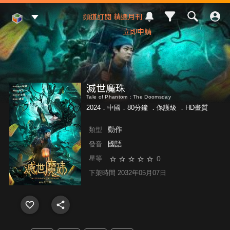
Mod Web
頻道訂閱
精選月刊
立即申請
滅世魔珠
Tale of Phantom：The Doomsday
2024．中國．80分鐘 ．
保護級
．HD畫質
動作
類型
國語
發音
0
星等
下架時間 2032年05月07日