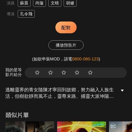
蘇晨
尚璇
文晴
胡健
演員
孔令飛
導演
配對
播放預告片
(如欲申裝MOD，請電
0800-080-123
)
我的星等
影片給分
逃離靈界的青女隨陳才寧回到故鄉，努力融入人族生
活，但樹欲靜而風不止，靈尊末路、捕靈大派坤陽司
接踵而至，引起種種風波，面對重重壓力與質疑，兩
人不惜身死救世，以行動向世人證明：人靈可以共
類似片單
存。