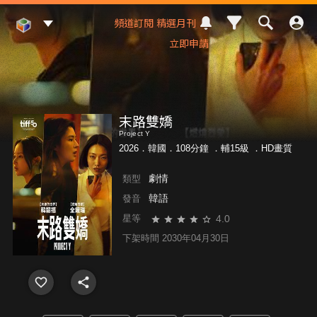
Mod Web
頻道訂閱
精選月刊
立即申請
末路雙嬌
Project Y
2026．韓國．108分鐘 ．
輔15級
．HD畫質
劇情
類型
韓語
發音
4.0
星等
下架時間 2030年04月30日