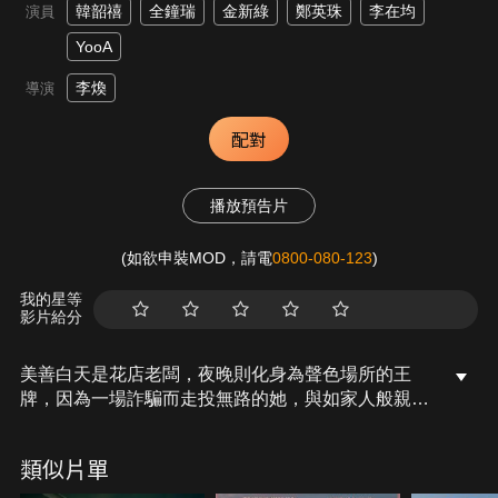
韓韶禧
全鐘瑞
金新綠
鄭英珠
李在均
演員
YooA
李煥
導演
配對
播放預告片
(如欲申裝MOD，請電
0800-080-123
)
我的星等
影片給分
美善白天是花店老闆，夜晚則化身為聲色場所的王
牌，因為一場詐騙而走投無路的她，與如家人般親密
的道敬做出命運性的選擇。她們試圖從賭王那裡竊取
非法所得，藉此改變自己的人生。然而，他們卻在藏
類似片單
匿黑錢的地方意外發現金條，導致事態急轉直下，讓
兩人從此被捲入無法回頭的危險漩渦，她們能否逃離