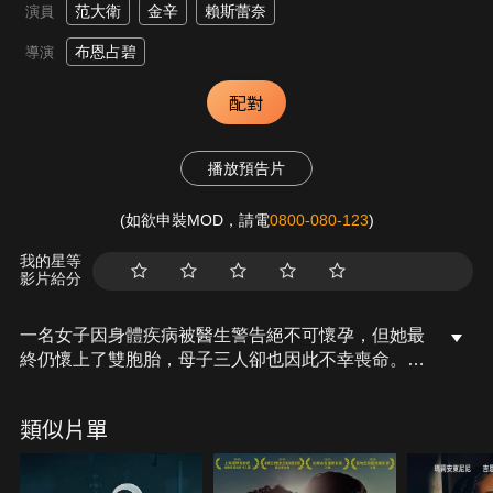
范大衛
金辛
賴斯蕾奈
演員
布恩占碧
導演
配對
播放預告片
(如欲申裝MOD，請電
0800-080-123
)
我的星等
影片給分
一名女子因身體疾病被醫生警告絕不可懷孕，但她最
終仍懷上了雙胞胎，母子三人卻也因此不幸喪命。因
要等候丈夫歸國，喪禮儀式暫緩辦理。就在這段空
檔，法師與現場工作人員頻頻遭遇怪事，女子的靈魂
類似片單
並未散去，她滿懷執念，在靈堂四周徘徊不去。