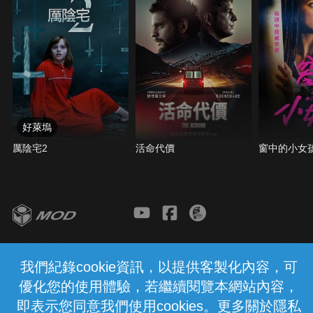
好萊塢
厲陰宅2
活命代價
窗中的小女
客服與支援
服務條款
隱私權保護
我們紀錄cookie資訊，以提供客製化內容，可
優化您的使用體驗，若繼續閱覽本網站內容，
中華電信股份有限公司個人家庭分公司
(統一編號：96979949) © 2026
即表示您同意我們使用cookies。更多關於隱私