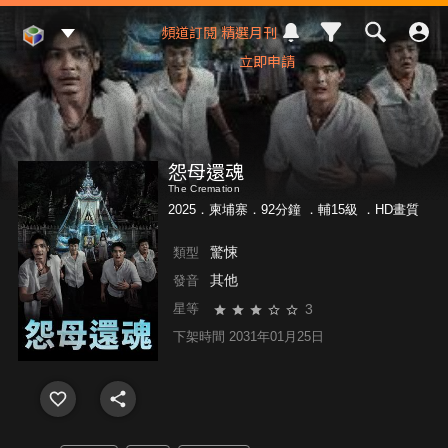
Mod Web
頻道訂閱
精選月刊
立即申請
怨母還魂
The Cremation
2025．柬埔寨．92分鐘 ．
輔15級
．HD畫質
驚悚
類型
其他
發音
3
星等
下架時間 2031年01月25日