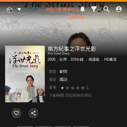
Mod Web
頻道訂閱
精選月刊
立即申請
南方紀事之浮世光影
The Strait Story
2005．台灣．103分鐘 ．
保護級
．HD畫質
劇情
類型
國語
發音
1
星等
下架時間 2031年04月30日