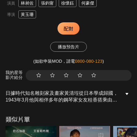
林昶佐
張鈞甯
徐懷鈺
何豪傑
演員
黃玉珊
導演
配對
播放預告片
(如欲申裝MOD，請電
0800-080-123
)
我的星等
影片給分
日據時代知名雕刻家及畫家黃清埕從日本學成歸國，
1943年3月他與相伴多年的鋼琴家女友桂香搭乘由神
戶啟程往基隆的巨輪--高千穗丸，準備回鄉探望親人
後赴北平藝專教書，未料，船抵基隆港外，竟遭美國
類似片單
潛艇魚雷擊中，當時船上僅有兩艘救生艇上的人員獲
救，其餘一千多名乘客多不幸罹難。船難事件之後受
到官方禁論及打壓，大時代下的悲劇伴隨著高千穗丸