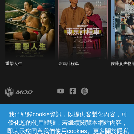
的沉沒逐漸被遺忘，而黃清埕這位才華洋溢的藝術家
也隨之殞落，藝術成就鮮少為人所提及。 多年後，修
復專家琇琇透過一位收藏家認識了黃清埕的畫作，對
於黃清埕作品和高千穗丸事件產生了好奇，在一路尋
訪修補過程中，琇琇一步步受到黃清埕對藝術生命與
價值的感召，因而引發對自我的強烈衝擊與定位......
紀事也就此展開。
重擊人生
東京計程車
佐藤妻夫物
客服與支援
服務條款
隱私權保護
我們紀錄cookie資訊，以提供客製化內容，可
優化您的使用體驗，若繼續閱覽本網站內容，
中華電信股份有限公司個人家庭分公司
(統一編號：96979949) © 2026
即表示您同意我們使用cookies。更多關於隱私