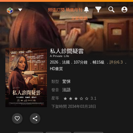
Mod Web
頻道訂閱
精選月刊
立即申請
私人診間疑雲
A Private Life
2026．法國．107分鐘 ．
輔15級
．
評分6.3
．
HD畫質
驚悚
類型
法語
發音
3.1
星等
下架時間 2034年03月18日