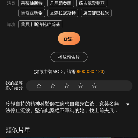
茱蒂佛斯特
丹尼爾奧圖
薇吉妮愛菲亞
演員
馬修亞瑪希
文森拉寇斯特
盧安娜巴拉米
蕾貝卡斯洛托維斯基
導演
配對
播放預告片
(如欲申裝MOD，請電
0800-080-123
)
我的星等
影片給分
冷靜自持的精神科醫師在病患自殺身亡後，竟莫名無
法停止流淚。堅信此案絕不單純的她，找上前夫展開
一場私人調查，不惜跨越醫師與病人的專業倫理紅
線，也要挖掘背後的真相。本片由兩度奧斯卡得主、
類似片單
74屆坎城影展榮譽金棕櫚獎得獎者茱蒂佛斯特主演，
其精湛演技將懸疑與深層次的情感演活在角色中。