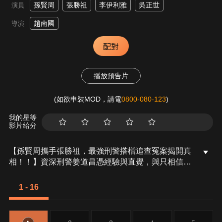
孫賢周
張勝祖
李伊利雅
吳正世
演員
趙南國
導演
配對
播放預告片
(如欲申裝MOD，請電
0800-080-123
)
我的星等
影片給分
【孫賢周攜手張勝祖，最強刑警搭檔追查冤案揭開真
相！！】資深刑警姜道昌憑經驗與直覺，與只相信證
據的天才刑警吳志赫成了新搭檔。兩人辦案風格迥
異，從衝突到合作，逐漸建立默契。面對五年前女高
1 - 16
中生遇害的案件出現新的疑點，兩人聯手出擊揭開掩
蓋的真相，對抗試圖隱瞞冤案的權力與勢力找出真
兇。