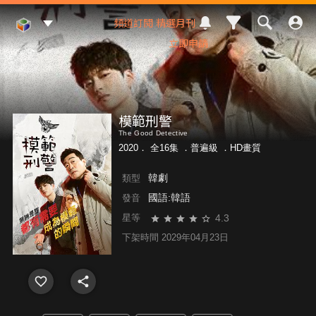
Mod Web
頻道訂閱
精選月刊
立即申請
模範刑警
The Good Detective
2020． 全16集 ．
普遍級
．HD畫質
韓劇
類型
國語:韓語
發音
4.3
星等
下架時間 2029年04月23日