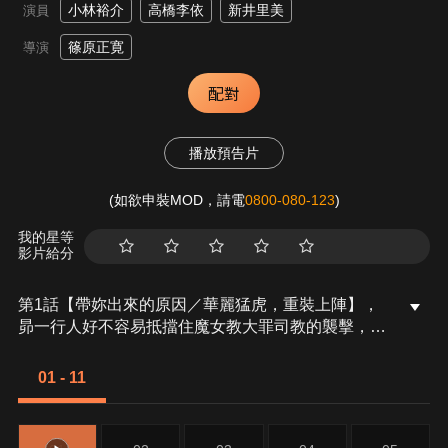
小林裕介
高橋李依
新井里美
演員
篠原正寛
導演
配對
播放預告片
(如欲申裝MOD，請電
0800-080-123
)
我的星等
影片給分
第1話【帶妳出來的原因／華麗猛虎，重裝上陣】，
昴一行人好不容易抵擋住魔女教大罪司教的襲擊，卻
有許多人被「色慾」改變模樣、被「暴食」奪走名字
與記憶，付出了相當大的代價。當一行人尋找突破現
01 - 11
狀的契機時，在安娜塔西亞的提議之下，決定前往露
格尼卡三英傑之一「夏烏拉」居住的普萊迪斯監視
塔。另一方面，為了療傷而留在樸利斯提拉的嘉飛