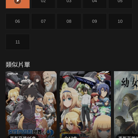
01
02
03
04
05
爾，在咪咪的陪同下，拜訪了失憶的母親莉亞拉的
家。
06
07
08
09
10
11
類似片單