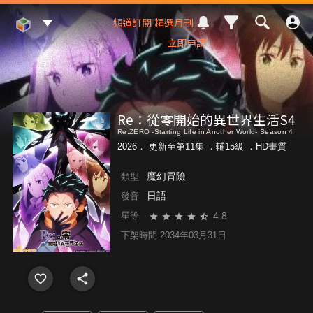
Mod Web
頻道訂閱
精選月刊
立即申請
Re：從零開始的異世界生活S4
Re:ZERO -Starting Life in Another World- Season 4
2026． 更新至第11集 ．
輔15級
．HD畫質
魔幻冒險
類型
日語
發音
4.8
星等
下架時間 2034年03月31日