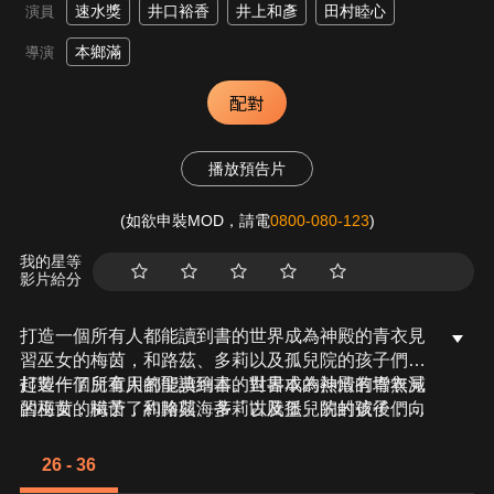
速水獎
井口裕香
井上和彥
田村睦心
演員
本鄉滿
導演
配對
播放預告片
(如欲申裝MOD，請電
0800-080-123
)
我的星等
影片給分
打造一個所有人都能讀到書的世界成為神殿的青衣見
習巫女的梅茵，和路茲、多莉以及孤兒院的孩子們一
起製作了兒童用的聖典繪本。對書本的熱情有增無減
打造一個所有人都能讀到書的世界成為神殿的青衣見
的梅茵，賦予了約翰與海蒂「古騰堡」的封號後，向
習巫女的梅茵，和路茲、多莉以及孤兒院的孩子們一
下一個目標「活版印刷」邁進。然而，梅茵的前方卻
起製作了兒童用的聖典繪本。對書本的熱情有增無減
是一片烏雲籠罩。察覺到擁有強大魔力與奇異知識的
的梅茵，賦予了約翰與海蒂「古騰堡」的封號後，向
26 - 36
梅茵具有利用價值的貴族、以及對梅茵懷恨在心的貴
下一個目標「活版印刷」邁進。然而，梅茵的前方卻