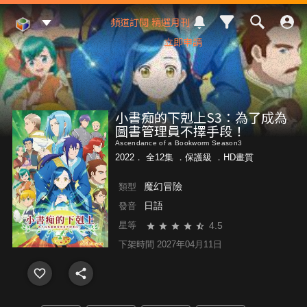
Mod Web
頻道訂閱
精選月刊
立即申請
小書痴的下剋上S3：為了成為
圖書管理員不擇手段！
Ascendance of a Bookworm Season3
2022． 全12集 ．
保護級
．HD畫質
魔幻冒險
類型
日語
發音
4.5
星等
下架時間 2027年04月11日