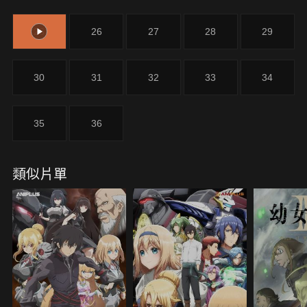
族，暗中盯上了梅茵。為了人身安全，梅茵身邊配屬
是一片烏雲籠罩。察覺到擁有強大魔力與奇異知識的
了護衛騎士。斐迪南更下令要梅茵成為身屬貴族的卡
梅茵具有利用價值的貴族、以及對梅茵懷恨在心的貴
26
26
27
28
29
斯泰德之養女。雖然這道命令是為了保護梅茵的安
族，暗中盯上了梅茵。為了人身安全，梅茵身邊配屬
全，但不想與重要家人分開的梅茵並無法接受。
了護衛騎士。斐迪南更下令要梅茵成為身屬貴族的卡
斯泰德之養女。雖然這道命令是為了保護梅茵的安
30
31
32
33
34
全，但不想與重要家人分開的梅茵並無法接受。
35
36
類似片單