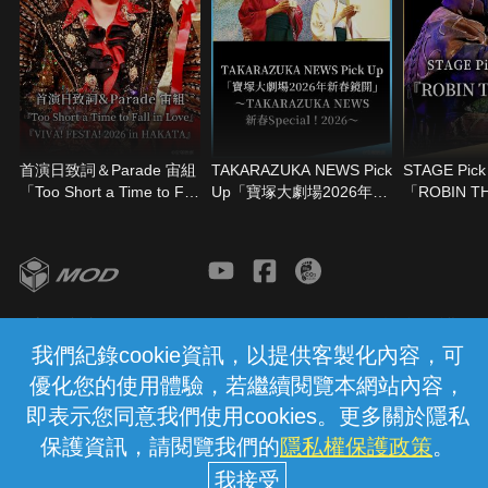
首演日致詞＆Parade 宙組
TAKARAZUKA NEWS Pick
STAGE Pick
「Too Short a Time to Fall
Up「寶塚大劇場2026年新
「ROBIN T
in Love」「VIVA! FESTA!
春鏡開」－TAKARAZUKA
2026 in HAKATA」
NEWS新春Special！2026
－
客服與支援
服務條款
隱私權保護
我們紀錄cookie資訊，以提供客製化內容，可
優化您的使用體驗，若繼續閱覽本網站內容，
中華電信股份有限公司個人家庭分公司
(統一編號：96979949) © 2026
即表示您同意我們使用cookies。更多關於隱私
保護資訊，請閱覽我們的
隱私權保護政策
。