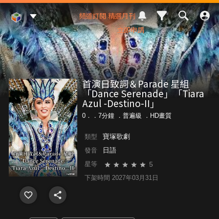
Mod Web
頻道訂閱
精選月刊
立即申請
首演日致詞＆Parade 星組
「Dance Serenade」「Tiara
Azul -Destino-II」
0．．7分鐘 ．
普遍級
．HD畫質
寶塚歌劇
類型
日語
發音
5
星等
下架時間 2027年03月31日