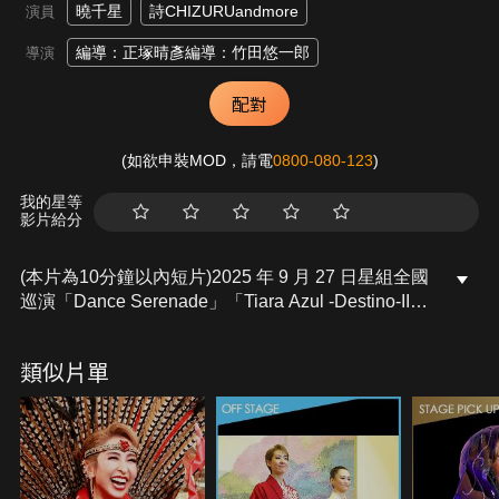
曉千星
詩CHIZURUandmore
演員
編導：正塚晴彥編導：竹田悠一郎
導演
配對
(如欲申裝MOD，請電
0800-080-123
)
我的星等
影片給分
(本片為10分鐘以內短片)2025 年 9 月 27 日星組全國
巡演「Dance Serenade」「Tiara Azul -Destino-II」
中，為舞台劃下華麗句點的全員大遊行，以及分享對
演出期許等內容的首演日致詞。
類似片單