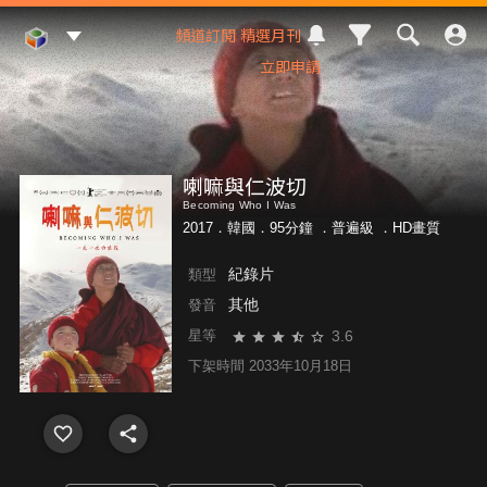
Mod Web
頻道訂閱
精選月刊
立即申請
喇嘛與仁波切
Becoming Who I Was
2017．韓國．95分鐘 ．
普遍級
．HD畫質
紀錄片
類型
其他
發音
3.6
星等
下架時間 2033年10月18日