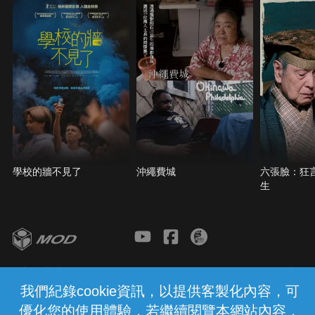
日常充滿了溫暖......
學校的牆不見了
沖繩費城
六張臉：狂
生
客服與支援
服務條款
隱私權保護
我們紀錄cookie資訊，以提供客製化內容，可
優化您的使用體驗，若繼續閱覽本網站內容，
中華電信股份有限公司個人家庭分公司