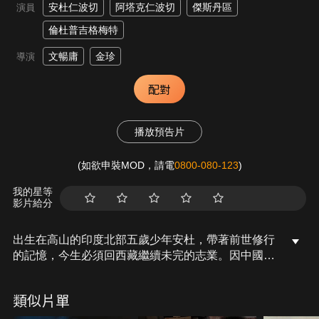
安杜仁波切
阿塔克仁波切
傑斯丹區
演員
倫杜普吉格梅特
文暢庸
金珍
導演
配對
播放預告片
(如欲申裝MOD，請電
0800-080-123
)
我的星等
影片給分
出生在高山的印度北部五歲少年安杜，帶著前世修行
的記憶，今生必須回西藏繼續未完的志業。因中國政
府的嚴密統治，直到安杜十三歲依然等不到前來迎接
的弟子。一個仁波切沒有屬於自己的寺院，安杜甚至
類似片單
被棲居的寺院趕出來。幸好安杜身邊，有一位守護並
敬愛他的老僧烏金，兩人之間深厚的感情，又讓一切