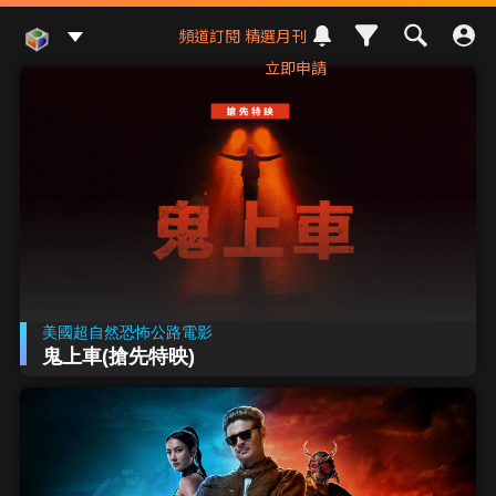
Mod Web
頻道訂閱
精選月刊
立即申請
美國超自然恐怖公路電影
鬼上車(搶先特映)