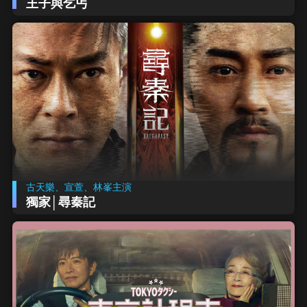
王子與乞丐
古天樂、宣萱、林峯主演
獨家│尋秦記