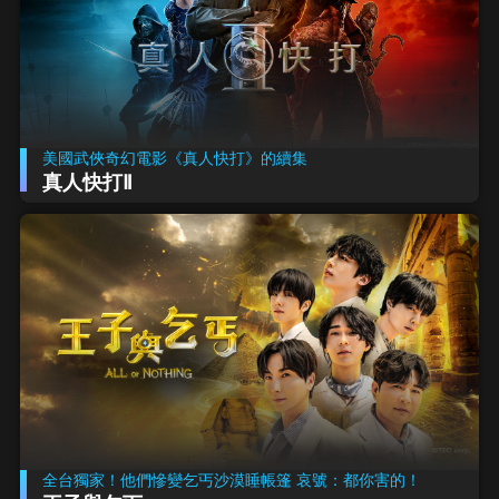
美國武俠奇幻電影《真人快打》的續集
真人快打Ⅱ
全台獨家！他們慘變乞丐沙漠睡帳篷 哀號：都你害的！