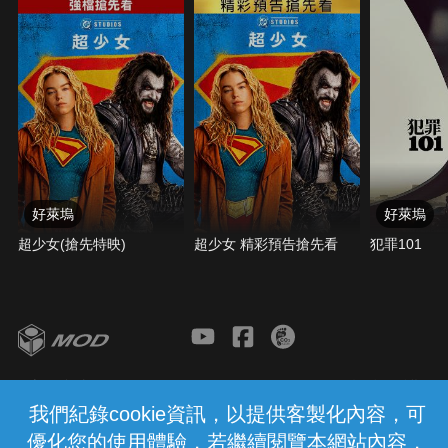
締，布萊恩救了唐老大一命，於是他就被納入唐老大
的權力核心，唐老大的妹妹蜜雅對布萊恩產生好感，
但是他們都不知道布萊恩其實是一名臥底警探。布萊
恩滲入賽車圈的目的是調查一連串的卡車搶案，而最
有嫌疑的就是唐老大和強尼。正當唐老大和強尼形成
水火不相容的情勢，布萊恩和唐老大兄妹的關係卻越
來越深，但是他也同時承受來自警方和FBI的壓力，
必須儘快查出誰才是真正的搶匪，他在天人交戰之
際，在法律和友情之間，必須做出困難的決定。
好萊塢
好萊塢
超少女(搶先特映)
超少女 精彩預告搶先看
犯罪101
客服與支援
服務條款
隱私權保護
我們紀錄cookie資訊，以提供客製化內容，可
優化您的使用體驗，若繼續閱覽本網站內容，
中華電信股份有限公司個人家庭分公司