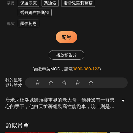
保羅沃克
馮迪索
蜜雪兒羅莉葛茲
演員
喬丹娜布魯斯特
羅伯柯恩
導演
配對
播放預告片
(如欲申裝MOD，請電
0800-080-123
)
我的星等
影片給分
唐米尼杜洛城街頭賽車界的老大哥，他身邊有一群忠
心的手下，他白天忙著組裝高性能跑車，晚上則是開
著他的愛車，動輒以一次一萬元的賭注和別人軋
車。 布萊恩對賽車極有興趣，他開一輛超炫的跑車想
類似片單
和唐老大一較高下，也希望得到他的青睞，當比賽結
束，布萊恩輸得一塌塗地之後，警方接獲風聲前來取