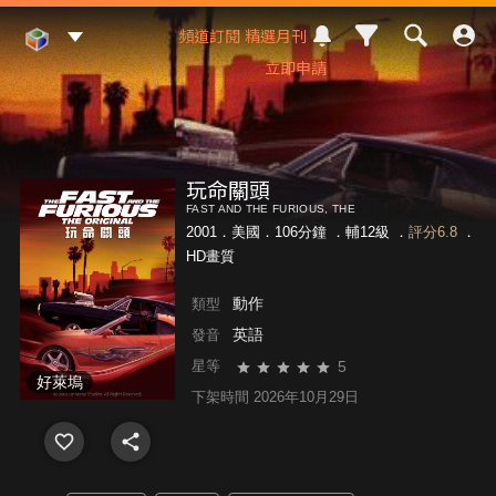
Mod Web
頻道訂閱
精選月刊
立即申請
玩命關頭
FAST AND THE FURIOUS, THE
2001．美國．106分鐘 ．
輔12級
．
評分6.8
．
HD畫質
動作
類型
英語
發音
5
星等
好萊塢
下架時間 2026年10月29日