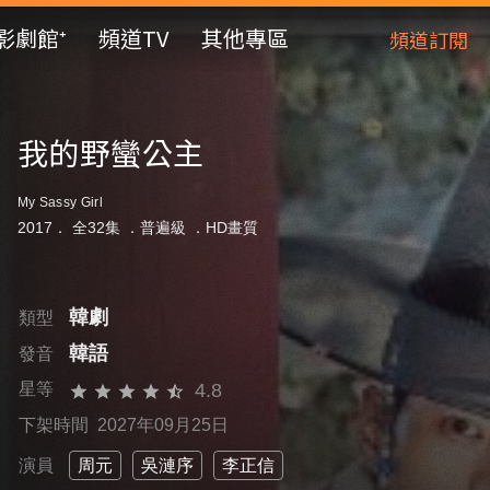
影劇館⁺
頻道TV
其他專區
頻道訂閱
我的野蠻公主
My Sassy Girl
2017． 全32集 ．
普遍級
．HD畫質
韓劇
類型
韓語
發音
4.8
星等
下架時間 2027年09月25日
演員
周元
吳漣序
李正信