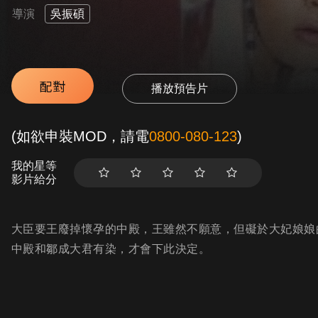
導演
吳振碩
配對
播放預告片
(如欲申裝MOD，請電
0800-080-123
)
我的星等
影片給分
大臣要王廢掉懷孕的中殿，王雖然不願意，但礙於大妃娘娘
中殿和鄒成大君有染，才會下此決定。