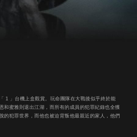
 1 」台機上盒觀賞。玩命團隊在大戰後似乎終於能
恩和蜜雅則退出江湖，而所有的成員的犯罪紀錄也全獲
脫的犯罪世界，而他也被迫背叛他最親近的家人，他們