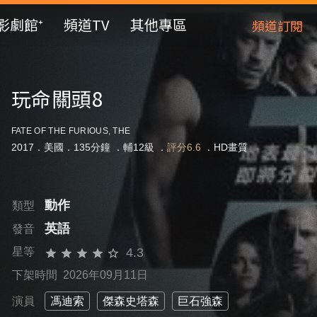
影劇館⁺
頻道TV
其他專區
頻道訂閱
玩命關頭8
FATE OF THE FURIOUS, THE
2017．美國．135分鐘 ．
輔12級
．
評分6.6
．HD畫質
動作
類型
英語
發音
4.3
星等
下架時間 2026年09月11日
演員
馮迪索
傑森史塔森
巨石強森