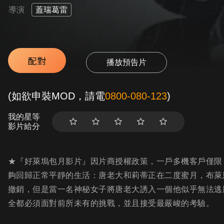
導演
蓋瑞葛雷
配對
播放預告片
(如欲申裝MOD，請電
0800-080-123
)
我的星等
影片給分
★『好萊塢包月影片』因片商授權政策，一戶多機客戶僅限「
夠回歸正常平靜的生活：唐老大和莉蒂正在二度蜜月，布萊
撤銷，但是當一名神秘女子將唐老大誘入一個他似乎無法逃
全都必須面對前所未有的挑戰，並且接受最嚴峻的考驗。