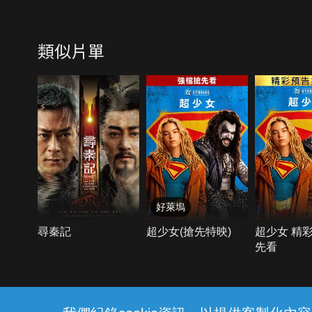
類似片單
好萊塢
尋秦記
超少女(搶先特映)
超少女 精
先看