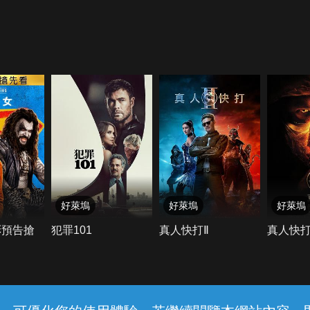
好萊塢
好萊塢
好萊塢
彩預告搶
犯罪101
真人快打Ⅱ
真人快
客服與支援
服務條款
隱私權保護