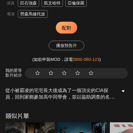
巨石強森
凱文哈特
亞倫保羅
演員
勞森馬修托波
導演
配對
播放預告片
(如欲申裝MOD，請電
0800-080-123
)
我的星等
影片給分
從小被霸凌的宅宅長大後成為了一個頂尖的CIA探
員，回到家鄉參加高中同學會，並以協助調查的名
義，尋求當年的學校風雲人物協助辦案。身為會計師
卻想念過去輝煌歲月，就在毫無危機意識的情況下，
類似片單
被帶進了充滿槍林彈雨，爾虞我詐的間諜世界。