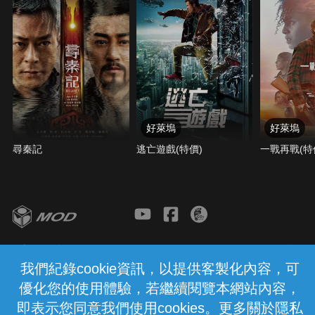
好萊塢
好萊塢
尋秦記
逃亡遊戲(特價)
一戰再戰(特
客服與支援
服務條款
隱私權保護
我們紀錄cookie資訊，以提供客製化內容，可
優化您的使用體驗，若繼續閱覽本網站內容，
中華電信股份有限公司個人家庭分公司
(統一編號：96979949) © 2026
即表示您同意我們使用cookies。更多關於隱私