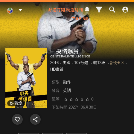
Mod Web
頻道訂閱
精選月刊
立即申請
中央情爆員
CENTERALINTELLIGENCE
2016．美國．107分鐘 ．
輔12級
．
評分6.3
．
HD畫質
動作
類型
英語
發音
0
星等
好萊塢
下架時間 2027年06月30日