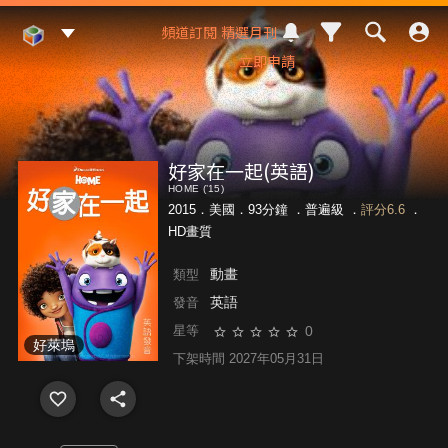
Mod Web
頻道訂閱
精選月刊
立即申請
好家在一起(英語)
HOME (’15)
2015．美國．93分鐘 ．
普遍級
．
評分6.6
．
HD畫質
動畫
類型
英語
發音
0
星等
好萊塢
下架時間 2027年05月31日