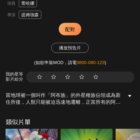
蕾哈娜
演員
提姆強森
導演
配對
播放預告片
(如欲申裝MOD，請電
0800-080-123
)
我的星等
影片給分
當地球被一個叫作「阿布族」的外星種族佔領成為新
住所後，人類只能被迫迅速地遷離，正當所有的阿布
族外星人忙著落腳地球打理新居時，一個機智過人的
女孩小媞（蕾哈娜 配音）成功地躲過入侵者的追捕，
類似片單
隨後遇上了被放逐的可愛阿布族外星人—歐仔（吉姆
帕森斯 配音）並一起加入冒險旅程。