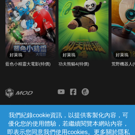
好萊塢
好萊塢
好萊塢
藍色小精靈大電影(特價)
功夫熊貓4(特價)
荒野機器人(
客服與支援
服務條款
隱私權保護
我們紀錄cookie資訊，以提供客製化內容，可
優化您的使用體驗，若繼續閱覽本網站內容，
中華電信股份有限公司個人家庭分公司
(統一編號：96979949) © 2026
即表示您同意我們使用cookies。更多關於隱私