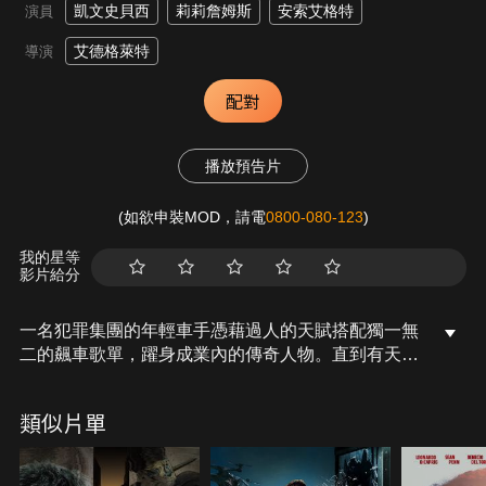
凱文史貝西
莉莉詹姆斯
安索艾格特
演員
艾德格萊特
導演
配對
播放預告片
(如欲申裝MOD，請電
0800-080-123
)
我的星等
影片給分
一名犯罪集團的年輕車手憑藉過人的天賦搭配獨一無
二的飆車歌單，躍身成業內的傳奇人物。直到有天他
遇見了生命中的真命天女，萌生退出江湖的想法。在
犯罪集團首領威脅下，生活、自由與愛情如何抉擇？
類似片單