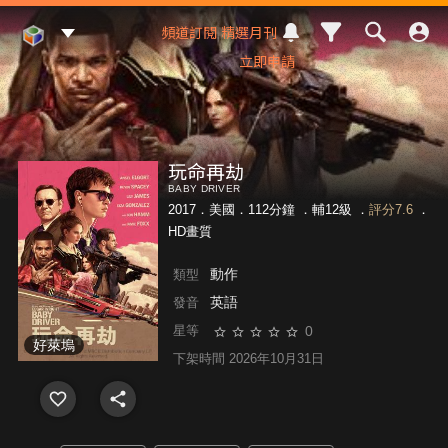
Mod Web
頻道訂閱
精選月刊
立即申請
玩命再劫
BABY DRIVER
2017．美國．112分鐘 ．
輔12級
．
評分7.6
．
HD畫質
動作
類型
英語
發音
0
星等
好萊塢
下架時間 2026年10月31日