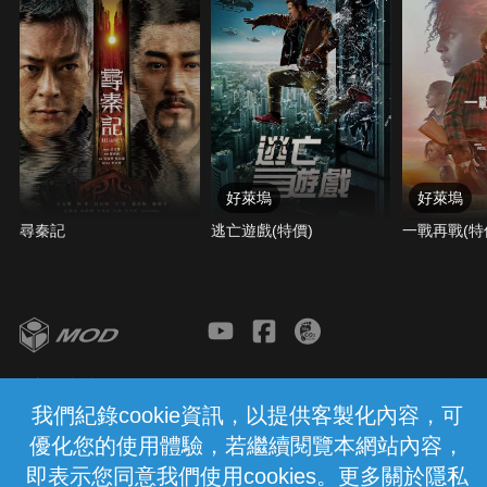
好萊塢
好萊塢
尋秦記
逃亡遊戲(特價)
一戰再戰(特
客服與支援
服務條款
隱私權保護
我們紀錄cookie資訊，以提供客製化內容，可
優化您的使用體驗，若繼續閱覽本網站內容，
中華電信股份有限公司個人家庭分公司
(統一編號：96979949) © 2026
即表示您同意我們使用cookies。更多關於隱私