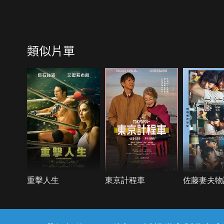
類似片單
重擊人生
東京計程車
佐藤妻夫物