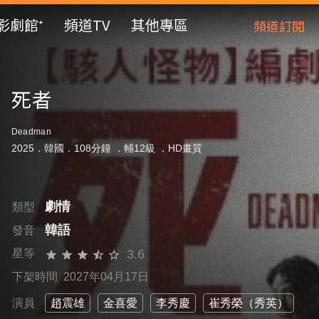
影劇館⁺
頻道TV
其他專區
頻道訂閱
死者
Deadman
2025．韓國．108分鐘 ．
輔12級
．HD畫質
劇情
類型
韓語
發音
3.6
星等
下架時間 2027年04月17日
演員
趙震雄
金喜愛
李秀慶
崔秀榮（秀英）