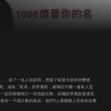
財」，成了一名人頭老闆，把握了能發大財的好機會。
死。成為「死者」的李萬財，被關在中國一處私人監
他一起回韓國執行一項危險任務。回國的李萬財還遇見
計侵吞一千億計畫的真凶，他們3人展開賭上性命的追擊