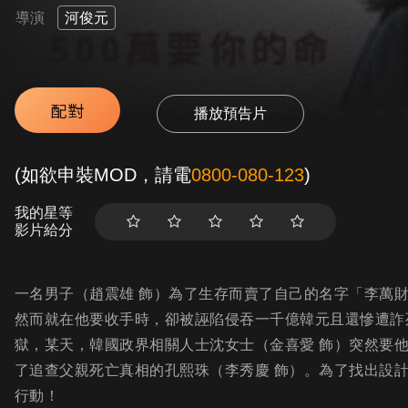
導演
河俊元
配對
播放預告片
(如欲申裝MOD，請電
0800-080-123
)
我的星等
影片給分
一名男子（趙震雄 飾）為了生存而賣了自己的名字「李萬
然而就在他要收手時，卻被誣陷侵吞一千億韓元且還慘遭詐
獄，某天，韓國政界相關人士沈女士（金喜愛 飾）突然要
了追查父親死亡真相的孔熙珠（李秀慶 飾）。為了找出設
行動！