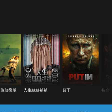
數位修復版
人生縫縫補補
普丁
抗命