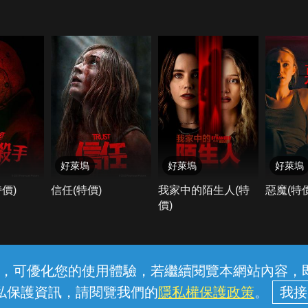
好萊塢
好萊塢
好萊塢
價)
信任(特價)
我家中的陌生人(特
惡魔(特價
價)
客服與支援
服務條款
隱私權保護
內容，可優化您的使用體驗，若繼續閱覽本網站內容，即表
私保護資訊，請閱覽我們的
隱私權保護政策
。
華電信股份有限公司個人家庭分公司 (統一編號：96979949) © 20