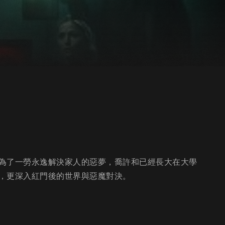
為了一勞永逸解決家人的惡夢，喬許和已經長大在大學
，更深入紅門後的世界與惡魔對決。