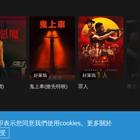
好萊塢
好萊塢
好萊
)
鬼上車(搶先特映)
罪人
李克
示您同意我們使用cookies。更多關於
26