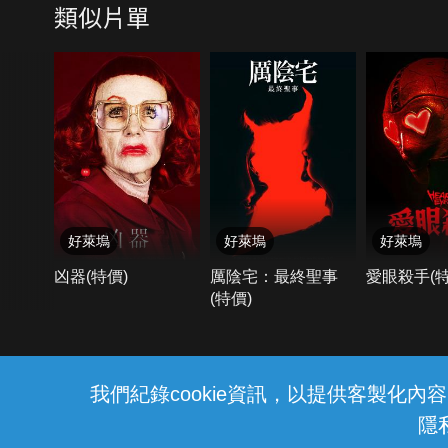
類似片單
好萊塢
好萊塢
好萊塢
凶器(特價)
厲陰宅：最終聖事
愛眼殺手(特
(特價)
我們紀錄cookie資訊，以提供客製化
隱
中