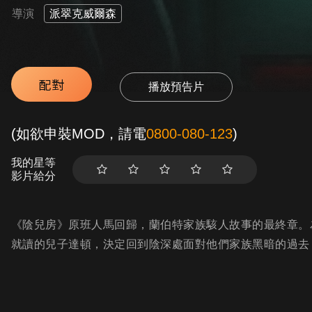
導演
派翠克威爾森
配對
播放預告片
(如欲申裝MOD，請電
0800-080-123
)
我的星等
影片給分
《陰兒房》原班人馬回歸，蘭伯特家族駭人故事的最終章。
就讀的兒子達頓，決定回到陰深處面對他們家族黑暗的過去