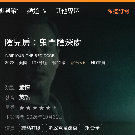
影劇館⁺
頻道TV
其他專區
頻道訂閱
陰兒房：鬼門陰深處
INSIDIOUS: THE RED DOOR
2023．美國．107分鐘 ．
輔12級
．
評分5.6
．HD畫質
驚悚
類型
英語
發音
5
星等
下架時間 2026年10月31日
演員
蘿絲拜恩
派翠克威爾森
琳雪伊