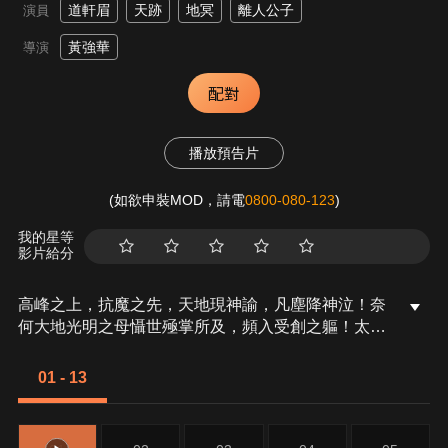
道軒眉
天跡
地冥
離人公子
演員
黃強華
導演
配對
播放預告片
(如欲申裝MOD，請電
0800-080-123
)
我的星等
影片給分
高峰之上，抗魔之先，天地現神諭，凡塵降神泣！奈
何大地光明之母懾世殛掌所及，頻入受創之軀！太曦
雙臂再揚，狂氣邪張，天網頓破！不欲放棄，天跡心
有決意，極招逼現！地冥亦以鮮血為引，血闇吞天。
01 - 13
天地極式傾覆，乾坤盡繫此際！香寂蕭臺，子夜驚
變，阿迦塔駭目重現，紊亂瀕狂的意識，散發令人膽
戰的氣息！八龍天毫不留情，凌厲猛攻！幾番錯亂衝