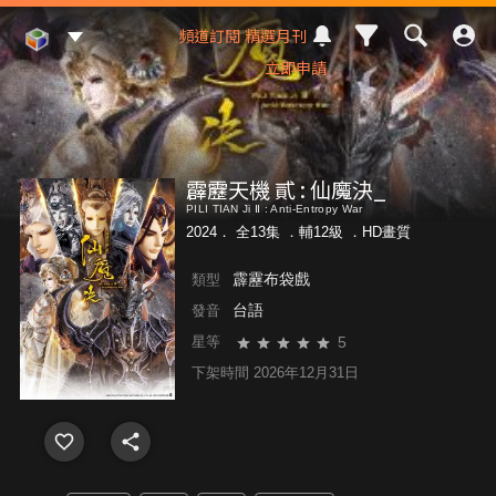
Mod Web
頻道訂閱
精選月刊
立即申請
霹靂天機 貳 : 仙魔決_
PILI TIAN Ji Ⅱ : Anti-Entropy War
2024． 全13集 ．
輔12級
．HD畫質
霹靂布袋戲
類型
台語
發音
5
星等
下架時間 2026年12月31日