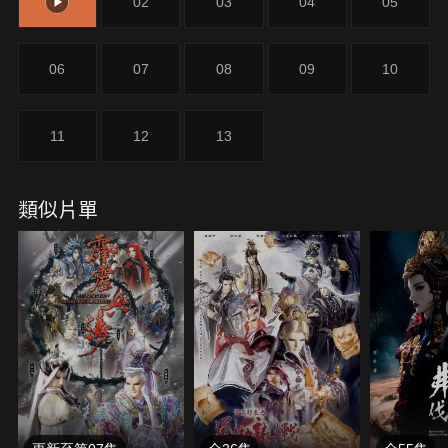
01
02
03
04
05
突、否定、真實，渾欲逼人成狂！連番耗元受創，損
及神話之英！
06
07
08
09
10
11
12
13
類似片單