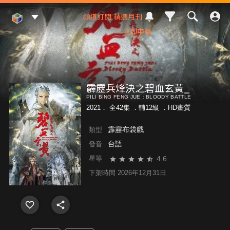
Mod Web
頻道訂閱
精選月刊
立即申請
霹靂兵烽決之碧血玄黃_
PILI BING FENG JUE：BLOODY BATTLE
2021． 全42集 ．
輔12級
．HD畫質
霹靂布袋戲
類型
台語
發音
4.6
星等
下架時間 2026年12月31日