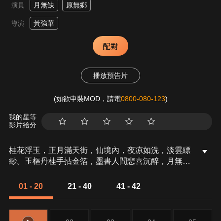
月無缺
原無鄉
演員
黃強華
導演
配對
播放預告片
(如欲申裝MOD，請電
0800-080-123
)
我的星等
影片給分
桂花浮玉，正月滿天街，仙境內，夜凉如洗，淡雲縹
緲。玉樞丹桂手拈金箔，墨書人間悲喜沉醉，月無缺
承接重任，並培育新的靖玄者，卻在此時忽聞封印遭
破，墮天隳魔眾旋即欲出，戾禍捲土重來，月無缺等
01 - 20
21 - 40
41 - 42
正道又將如何面對這場劫難？