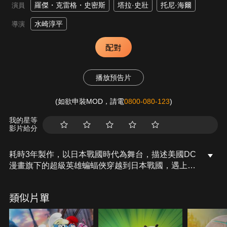
羅傑・克雷格・史密斯
塔拉·史壯
托尼·海爾
演員
水崎淳平
導演
配對
播放預告片
(如欲申裝MOD，請電
0800-080-123
)
我的星等
影片給分
耗時3年製作，以日本戰國時代為舞台，描述美國DC
漫畫旗下的超級英雄蝙蝠俠穿越到日本戰國，遇上死
敵第六天魔王的「小丑」，讓觀眾在熟悉的西方超級
英雄角色，結合熟悉的東方背景，誕生不同風貌的動
類似片單
畫長篇故事。