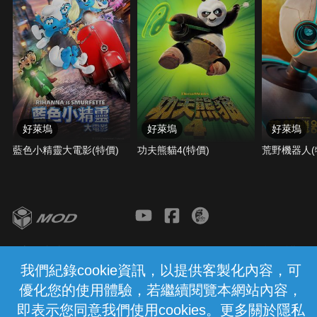
好萊塢
好萊塢
好萊塢
藍色小精靈大電影(特價)
功夫熊貓4(特價)
荒野機器人(
客服與支援
服務條款
隱私權保護
我們紀錄cookie資訊，以提供客製化內容，可
優化您的使用體驗，若繼續閱覽本網站內容，
中華電信股份有限公司個人家庭分公司
(統一編號：96979949) © 2026
即表示您同意我們使用cookies。更多關於隱私