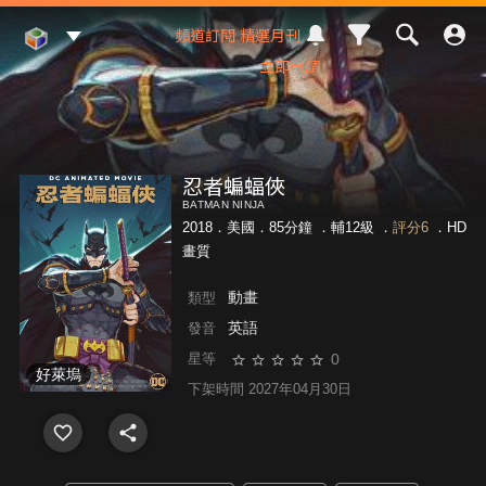
Mod Web
頻道訂閱
精選月刊
立即申請
忍者蝙蝠俠
BATMAN NINJA
2018．美國．85分鐘 ．
輔12級
．
評分6
．HD
畫質
動畫
類型
英語
發音
0
星等
好萊塢
下架時間 2027年04月30日