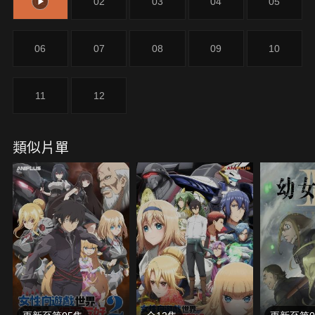
01
02
03
04
05
奮鬥。
06
07
08
09
10
11
12
類似片單