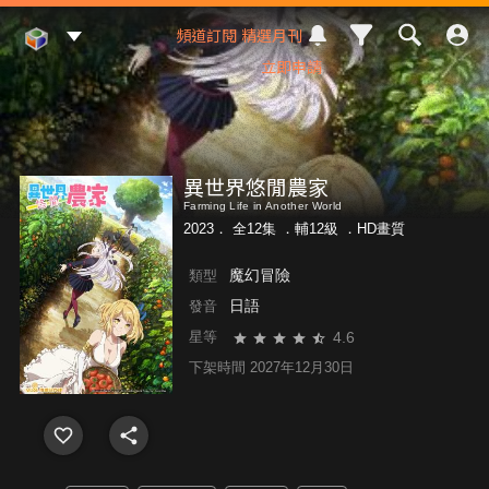
Mod Web
頻道訂閱
精選月刊
立即申請
異世界悠閒農家
Farming Life in Another World
2023． 全12集 ．
輔12級
．HD畫質
魔幻冒險
類型
日語
發音
4.6
星等
下架時間 2027年12月30日