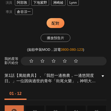
阿部敦
下地紫野
洲崎綾
Lynn
演員
倉谷涼一
導演
配對
播放預告片
(如欲申裝MOD，請電
0800-080-123
)
我的星等
影片給分
第1話【萬能農具】，「我想一邊務農，一邊悠閒度
日。」一位因病過世的青年「街尾火樂」，神明大人
實現其願望，並轉身到了異世界……睜開眼睛後發現
自己在深山野嶺中。沒有水、也沒有糧食、更沒有能
01 - 12
安身的地方，能依靠的只有神明大人賜與的「健康身
體」和「萬能農具」之力。即便如此，總算開始了自
給自足的生活，火樂在放眼望去皆是森林的地方辛勤