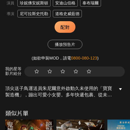
珍妮佛安妮斯頓
安迪山伯格
泰布瑞爾
演員
尼可拉斯史托勒
道格史威藍德
導演
配對
播放預告片
(如欲申裝MOD，請電
0800-080-123
)
我的星等
影片給分
頂尖送子鳥運送員朱尼爾意外啟動久未使用的「寶寶
製造機」，蹦出可愛小女嬰。多年快遞包裹、從未遞
送過寶寶的他，必須與山上唯一的人類小麗，展開遞
送人類嬰兒的秘密旅程。
類似片單