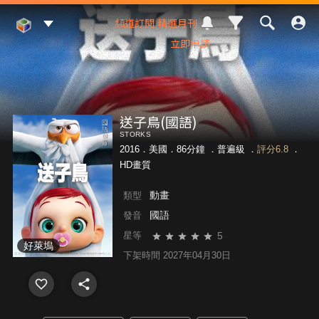
Mod Web
頻道訂閱
精選月刊
立即申請
送子鳥(國語)
STORKS
2016．美國．86分鐘 ．
普遍級
．
評分6.8
．
HD畫質
動畫
類型
國語
發音
5
星等
好萊塢
下架時間 2027年04月30日