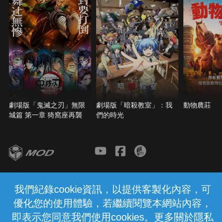
劇場版「鬼滅之刃」無限
劇場版「暗殺教室」：我
動物農莊
城篇 第一章 猗窩座再襲
們的時光
客服與支援
服務條款
隱私權保護
我們紀錄cookie資訊，以提供客製化內容，可
優化您的使用體驗，若繼續閱覽本網站內容，
中華電信股份有限公司個人家庭分公司
(統一編號：96979949) © 2026
即表示您同意我們使用cookies。更多關於隱私