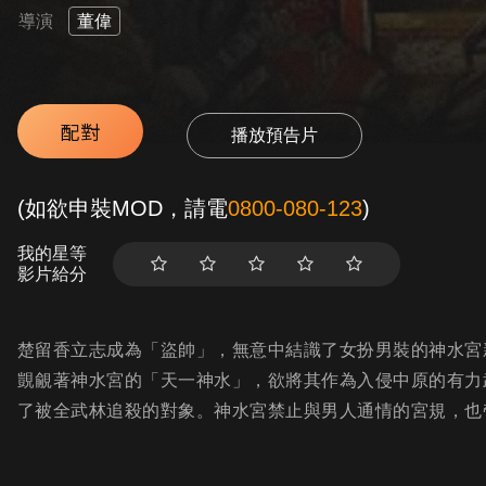
導演
董偉
配對
播放預告片
(如欲申裝MOD，請電
0800-080-123
)
我的星等
影片給分
楚留香立志成為「盜帥」，無意中結識了女扮男裝的神水宮
覬覦著神水宮的「天一神水」，欲將其作為入侵中原的有力
了被全武林追殺的對象。神水宮禁止與男人通情的宮規，也