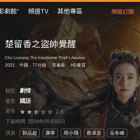
影劇館⁺
頻道TV
其他專區
頻道訂閱
楚留香之盜帥覺醒
Chu Liuxiang The Handsome Thief’s Awaken
2021．中國．77分鐘 ．
普遍級
．HD畫質
劇情
類型
國語
發音
2.6
星等
下架時間 2034年05月01日
演員
郭品超
康寧
周小飛
蔡卓音
岳冬峰