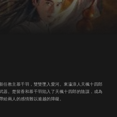
新任教主慕千羽，雙雙墜入愛河。東瀛浪人天楓十四郎
武器。楚留香和慕千羽陷入了天楓十四郎的陰謀，成為
帶給兩人的感情難以逾越的障礙。