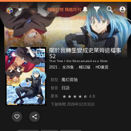
Mod Web
頻道訂閱
精選月刊
立即申請
關於我轉生變成史萊姆這檔事
S2
That Time I Got Reincarnated as a Slime
2021． 全26集 ．
輔12級
．HD畫質
魔幻冒險
類型
日語
發音
4.8
星等
下架時間 2026年12月31日