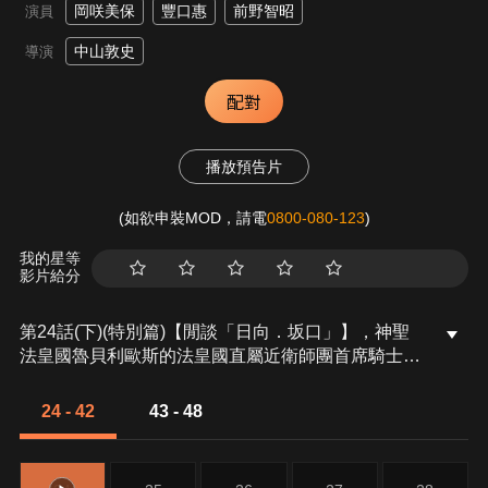
岡咲美保
豐口惠
前野智昭
演員
中山敦史
導演
配對
播放預告片
(如欲申裝MOD，請電
0800-080-123
)
我的星等
影片給分
第24話(下)(特別篇)【閒談「日向．坂口」】，神聖
法皇國魯貝利歐斯的法皇國直屬近衛師團首席騎士，
同時也是西方聖教會聖騎士團長的日向．坂口收到了
來自東方商人的親筆信。信中記載了魔物的國家「朱
24 - 42
43 - 48
拉．坦派斯特聯邦國」驚人的實態。過去曾是靜的學
生的日向，在得知利姆路的存在後又會有什麼想法
呢…。本話將回顧利姆路一路上留下的足跡，並帶著