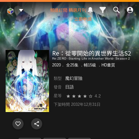
Mod Web
頻道訂閱
精選月刊
立即申請
Re：從零開始的異世界生活S2
Re:ZERO -Starting Life in Another World- Season 2
2020． 全25集 ．
輔15級
．HD畫質
魔幻冒險
類型
日語
發音
4.2
星等
下架時間 2032年12月31日