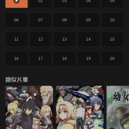
01
02
03
04
05
被打倒的現在，應該不可能發生的事，又再度向昴襲
捲而來。
06
07
08
09
10
11
12
13
14
15
16
17
18
19
20
類似片單