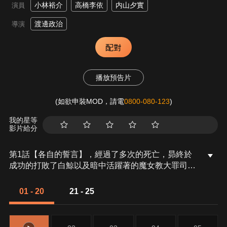
小林裕介
高橋李依
内山夕實
演員
渡邊政治
導演
配對
播放預告片
(如欲申裝MOD，請電
0800-080-123
)
我的星等
影片給分
第1話【各自的誓言】，經過了多次的死亡，昴終於
成功的打敗了白鯨以及暗中活躍著的魔女教大罪司
教，「怠惰」的貝特魯吉烏斯．羅曼尼康帝。在跨越
了痛苦的訣別後，終於和最愛的少女──愛蜜莉雅再
01 - 20
21 - 25
會時，昴卻聽見了雷姆的存在，從這個世界被抹去的
消息。在多次死亡的循環中，雖然曾經發生過因為白
鯨的襲擊，而引起「存在」被抹滅的前例。在白鯨已